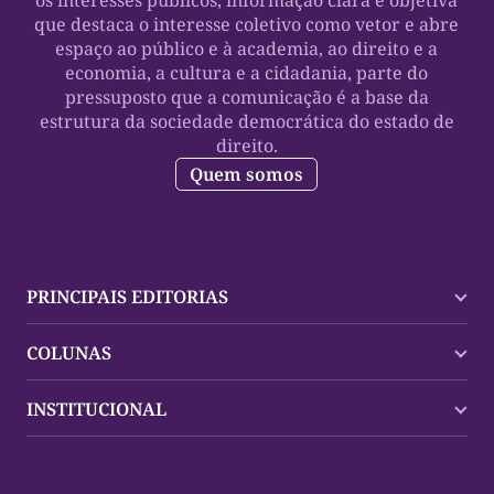
que destaca o interesse coletivo como vetor e abre
espaço ao público e à academia, ao direito e a
economia, a cultura e a cidadania, parte do
pressuposto que a comunicação é a base da
estrutura da sociedade democrática do estado de
direito.
Quem somos
PRINCIPAIS EDITORIAS
Últimas Notícias
COLUNAS
Palmas
Tocantins
Trocando em Miúdos
INSTITUCIONAL
Mundo
Policial
Política
Cultura Dinâmica
Midia Kit
Polícia
Saudabilidade
Contato