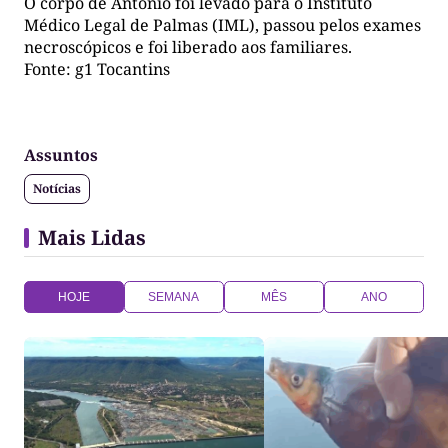
O corpo de Antônio foi levado para o Instituto
Médico Legal de Palmas (IML), passou pelos exames
necroscópicos e foi liberado aos familiares.
Fonte: g1 Tocantins
Assuntos
Notícias
Mais Lidas
HOJE
SEMANA
MÊS
ANO