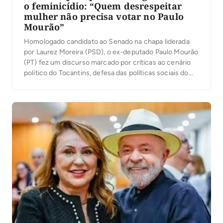
o feminicídio: “Quem desrespeitar
mulher não precisa votar no Paulo
Mourão”
Homologado candidato ao Senado na chapa liderada
por Laurez Moreira (PSD), o ex-deputado Paulo Mourão
(PT) fez um discurso marcado por críticas ao cenário
político do Tocantins, defesa das políticas sociais do
governo Lula e ataques à corrupção. Em diversos
momentos, afirmou que o Estado perdeu o rumo e
conclamou os apoiadores a transformar a […]