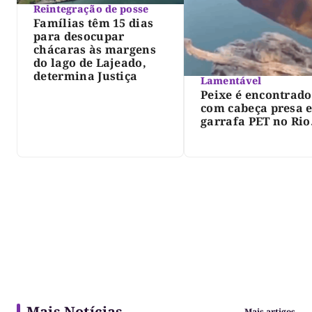
Reintegração de posse
Famílias têm 15 dias
para desocupar
chácaras às margens
do lago de Lajeado,
determina Justiça
Lamentável
Peixe é encontrado
com cabeça presa 
garrafa PET no Rio
Javaés e vídeo aler
para impacto do li
nos rios
Mais Notícias
Mais artigos