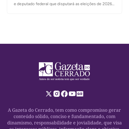
e deputado federal que disputará as eleições de 2026.
A legenda, presidida no Tocantins pelo prefeito de
Palmas, Eduardo Siqueira Campos, também confirmou
as candidaturas de Ronaldo Dimas e Vanderlei
Luxemburgo ao Senado Federal. […]
A Gazeta do Cerrado, tem como compromisso gerar
conteúdo sólido, conciso e fundamentado, com
dinamismo, responsabilidade e jovialidade, que visa
os interesses públicos, informação clara e objetiva