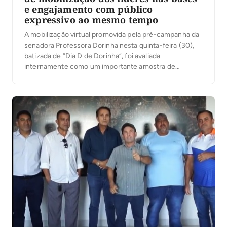
e engajamento com público
expressivo ao mesmo tempo
A mobilização virtual promovida pela pré-campanha da
senadora Professora Dorinha nesta quinta-feira (30),
batizada de “Dia D de Dorinha”, foi avaliada
internamente como um importante amostra de
engajamento da base política e reforçou o entusiasmo
da coordenação da campanha para a convenção
marcada para o próximo dia 5 de agosto. Conforme
apurou a Gazeta junto […]