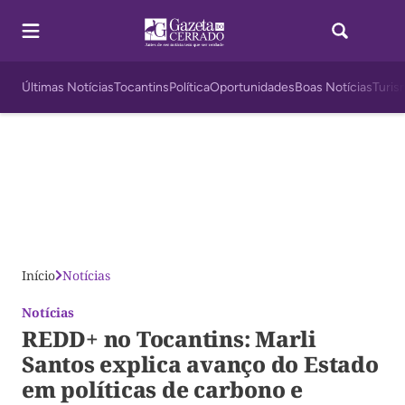
Últimas Notícias
Tocantins
Política
Oportunidades
Boas Notícias
Turis
Início
Notícias
Notícias
REDD+ no Tocantins: Marli
Santos explica avanço do Estado
em políticas de carbono e