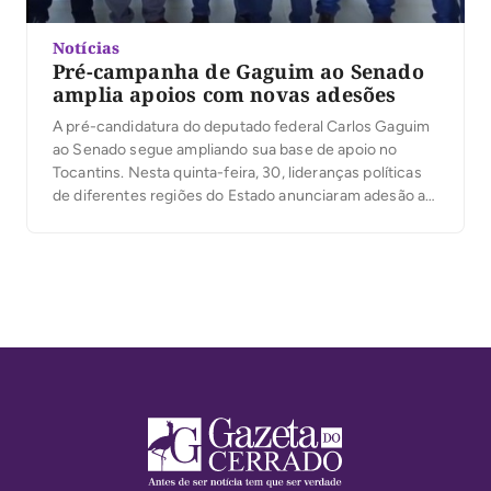
Notícias
Pré-campanha de Gaguim ao Senado
amplia apoios com novas adesões
A pré-candidatura do deputado federal Carlos Gaguim
ao Senado segue ampliando sua base de apoio no
Tocantins. Nesta quinta-feira, 30, lideranças políticas
de diferentes regiões do Estado anunciaram adesão ao
projeto, entre elas o presidente municipal do MDB de
Santa Rosa do Tocantins, Albison da Cruz, o vereador
Alcione Ferreira, a prefeita de Alvorada, Thaynara […]