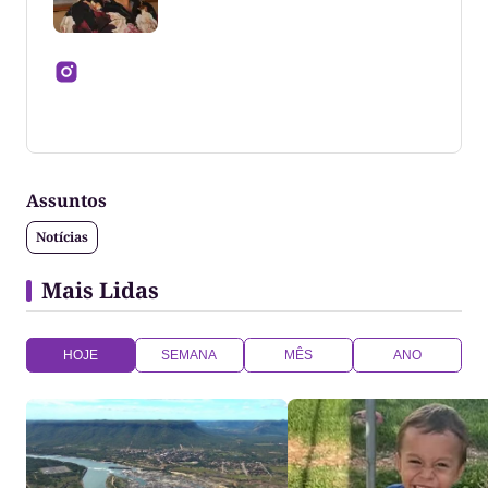
Jornalista formado pela Universidade Federal do
Tocantins
Assuntos
Notícias
Mais Lidas
HOJE
SEMANA
MÊS
ANO