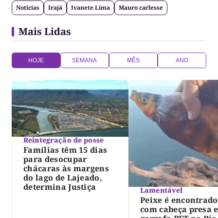
Notícias
Irajá
Ivanete Lima
Mauro carlesse
Mais Lidas
HOJE
SEMANA
MÊS
ANO
Reintegração de posse
Famílias têm 15 dias
para desocupar
chácaras às margens
do lago de Lajeado,
determina Justiça
Lamentável
Peixe é encontrado
com cabeça presa 