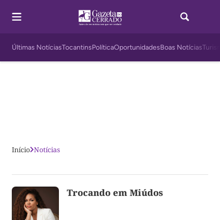
Últimas Notícias
Tocantins
Política
Oportunidades
Boas Notícias
Turis
Início
Notícias
Trocando em Miúdos