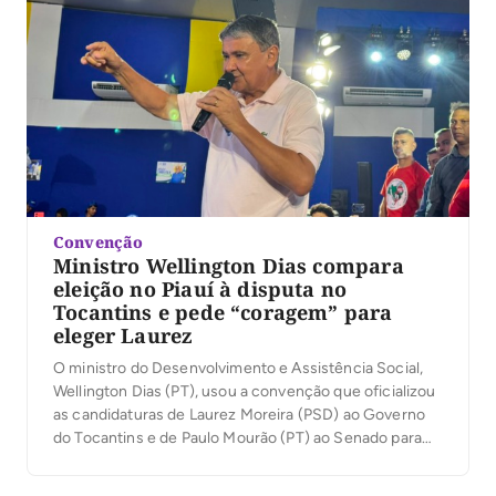
Convenção
Ministro Wellington Dias compara
eleição no Piauí à disputa no
Tocantins e pede “coragem” para
eleger Laurez
O ministro do Desenvolvimento e Assistência Social,
Wellington Dias (PT), usou a convenção que oficializou
as candidaturas de Laurez Moreira (PSD) ao Governo
do Tocantins e de Paulo Mourão (PT) ao Senado para
traçar um paralelo entre sua própria trajetória política e
o cenário tocantinense. Em discurso nesta terça-feira,