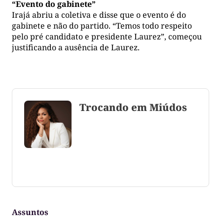
“Evento do gabinete”
Irajá abriu a coletiva e disse que o evento é do
gabinete e não do partido. “Temos todo respeito
pelo pré candidato e presidente Laurez”, começou
justificando a ausência de Laurez.
Trocando em Miúdos
Coluna escrita por Maju Cotrim escritora e
consultora de comunicação. CEO Editora-Chefe da
Gazeta do Cerrado. Jornalismo de causa, social,
político e anti-fake!
Assuntos