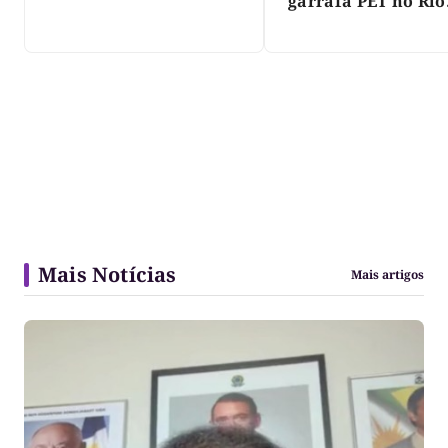
garrafa PET no Rio
Javaés e vídeo aler
para impacto do li
nos rios
Mais Notícias
Mais artigos