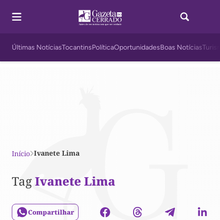
Últimas Notícias
Tocantins
Política
Oportunidades
Boas Notícias
Turis
Ivanete Lima
Início
Tag
Ivanete Lima
Compartilhar