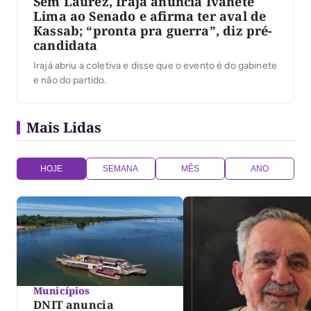
Sem Laurez, Irajá anuncia Ivanete
Lima ao Senado e afirma ter aval de
Kassab; “pronta pra guerra”, diz pré-
candidata
Irajá abriu a coletiva e disse que o evento é do gabinete
e não do partido.
Mais Lidas
HOJE
SEMANA
MÊS
ANO
Municípios
DNIT anuncia