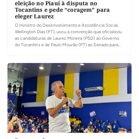
eleição no Piauí à disputa no
Tocantins e pede “coragem” para
eleger Laurez
O ministro do Desenvolvimento e Assistência Social,
Wellington Dias (PT), usou a convenção que oficializou
as candidaturas de Laurez Moreira (PSD) ao Governo
do Tocantins e de Paulo Mourão (PT) ao Senado para
traçar um paralelo entre sua própria trajetória política e
o cenário tocantinense. Em discurso nesta terça-feira,
4, em Palmas, ele afirmou que […]