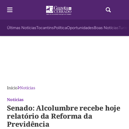
Últimas Notícias
Tocantins
Política
Oportunidades
Boas Notícias
Turis
Início
Notícias
Notícias
Senado: Alcolumbre recebe hoje
relatório da Reforma da
Previdência