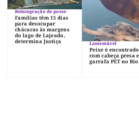
Reintegração de posse
Famílias têm 15 dias
para desocupar
chácaras às margens
do lago de Lajeado,
determina Justiça
Lamentável
Peixe é encontrado
com cabeça presa 
garrafa PET no Rio
Javaés e vídeo aler
para impacto do li
nos rios