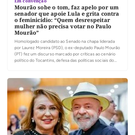
Em convenção
Mourão sobe o tom, faz apelo por um
senador que apoie Lula e grita contra
o feminicídio: “Quem desrespeitar
mulher não precisa votar no Paulo
Mourão”
Homologado candidato ao Senado na chapa liderada
por Laurez Moreira (PSD), o ex-deputado Paulo Mourão
(PT) fez um discurso marcado por críticas ao cenário
político do Tocantins, defesa das políticas sociais do
governo Lula e ataques à corrupção. Em diversos
momentos, afirmou que o Estado perdeu o rumo e
conclamou os apoiadores a transformar a […]