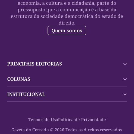
economia, a cultura e a cidadania, parte do
pressuposto que a comunicação é a base da
estrutura da sociedade democrática do estado de
direito.
Quem somos
PRINCIPAIS EDITORIAS
Últimas Notícias
COLUNAS
Palmas
Tocantins
Trocando em Miúdos
INSTITUCIONAL
Mundo
Policial
Política
Cultura Dinâmica
Midia Kit
Polícia
Saudabilidade
Contato
Termos de Uso
Política de Privacidade
Oportunidades
Planeta Vivo
Sobre
Cultura
Espaço Cidadania
Gazeta do Cerrado © 2026 Todos os direitos reservados.