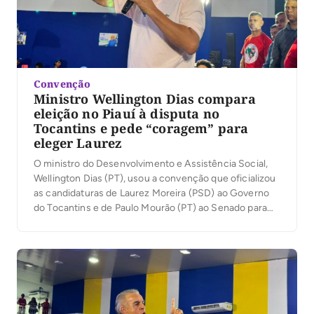
Convenção
Ministro Wellington Dias compara
eleição no Piauí à disputa no
Tocantins e pede “coragem” para
eleger Laurez
O ministro do Desenvolvimento e Assistência Social,
Wellington Dias (PT), usou a convenção que oficializou
as candidaturas de Laurez Moreira (PSD) ao Governo
do Tocantins e de Paulo Mourão (PT) ao Senado para
traçar um paralelo entre sua própria trajetória política e
o cenário tocantinense. Em discurso nesta terça-feira,
4, em Palmas, ele afirmou que […]