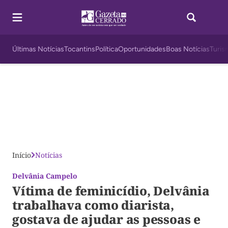
Últimas Notícias
Tocantins
Política
Oportunidades
Boas Notícias
Turis
Início
Notícias
Delvânia Campelo
Vítima de feminicídio, Delvânia
trabalhava como diarista,
gostava de ajudar as pessoas e