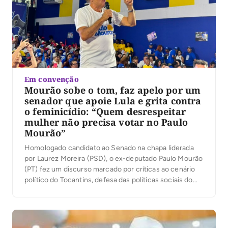
Em convenção
Mourão sobe o tom, faz apelo por um
senador que apoie Lula e grita contra
o feminicídio: “Quem desrespeitar
mulher não precisa votar no Paulo
Mourão”
Homologado candidato ao Senado na chapa liderada
por Laurez Moreira (PSD), o ex-deputado Paulo Mourão
(PT) fez um discurso marcado por críticas ao cenário
político do Tocantins, defesa das políticas sociais do
governo Lula e ataques à corrupção. Em diversos
momentos, afirmou que o Estado perdeu o rumo e
conclamou os apoiadores a transformar a […]