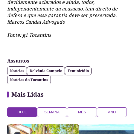
devidamente aclarados e ainda, todos,
independentemente da acusacao, tem direito de
defesa e que essa garantia deve ser preservada.
Marcos Candal Advogado
—
Fonte: g1 Tocantins
Assuntos
Notícias
Delvânia Campelo
Feminicídio
Notícias do Tocantins
Mais Lidas
HOJE
SEMANA
MÊS
ANO