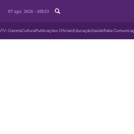
07 ago. 2026
-
20h33
o
TV-Gazeta
Cultura
Publicações Oficiais
Educação
Saúde
Raka Comunica