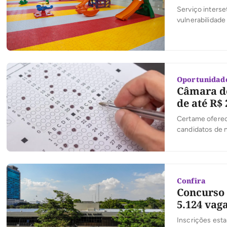
Serviço interse
vulnerabilidade
como creche ou
Oportunidad
Câmara de
de até R$ 
Certame oferec
candidatos de n
Confira
Concurso 
5.124 vag
Inscrições esta