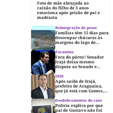
Foto de mãe abraçada ao
caixão do filho de 3 anos
emociona após prisão de pai e
madrasta
Reintegração de posse
Famílias têm 15 dias para
desocupar chácaras às
margens do lago de
Lajeado, determina
Justiça
Tocantins
Fora do páreo! Senador
Irajá deixa mesmo
disputa ao Senado e
desabafa: “Saio deste
processo de cabeça
2026
erguida, com gratidão e
Após saída de Irajá,
respeito”
prefeito de Araguaína,
que já está com Gomes,
entra também na
campanha de Dimas e
Desdobramentos do caso
fará anúncio oficial
Polícia explica por que
pai de Gustavo não foi