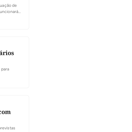
ituação de
funcionará
ários
 para
 com
previstas