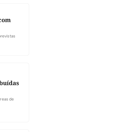
 com
previstas
ibuídas
áreas de