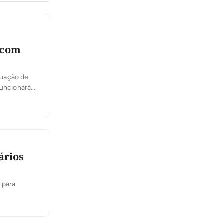
 com
ituação de
funcionará
ários
 para