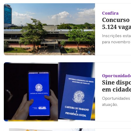
Confira
Concurso 
5.124 vag
Inscrições esta
para novembro
Oportunidad
Sine disp
em cidade
Oportunidades 
atuação.