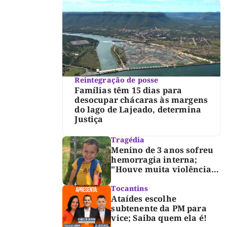
Reintegração de posse
Famílias têm 15 dias para
desocupar chácaras às margens
do lago de Lajeado, determina
Justiça
Tragédia
Menino de 3 anos sofreu
hemorragia interna;
"Houve muita violência",
diz diretor do IML
Tocantins
Ataídes escolhe
subtenente da PM para
vice; Saiba quem ela é!