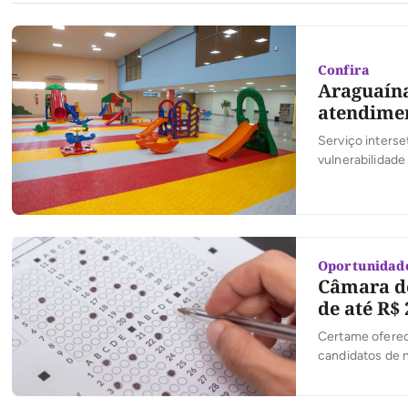
Confira
Araguaína
atendime
Serviço interse
vulnerabilidade
como creche ou
Oportunidad
Câmara de
de até R$ 
Certame oferec
candidatos de n