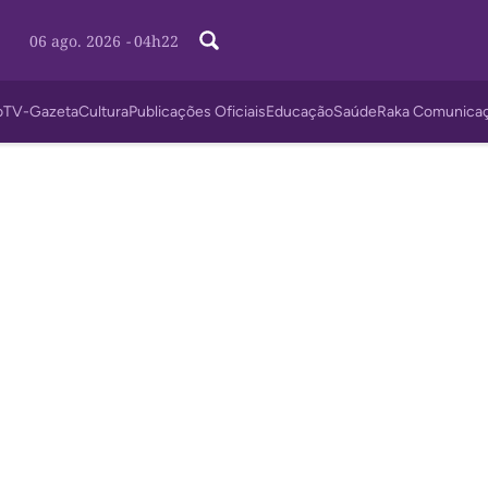
06 ago. 2026
-
04h22
o
TV-Gazeta
Cultura
Publicações Oficiais
Educação
Saúde
Raka Comunica