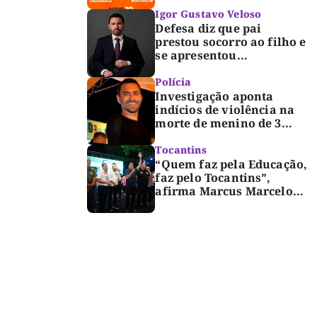
Igor Gustavo Veloso
Defesa diz que pai
prestou socorro ao filho e
se apresentou
espontaneamente à
polícia após morte de
Polícia
criança de 3 anos
Investigação aponta
indícios de violência na
morte de menino de 3
anos em Palmas
Tocantins
“Quem faz pela Educação,
faz pelo Tocantins”,
afirma Marcus Marcelo
durante reunião com
professores e lideranças
em Palmas