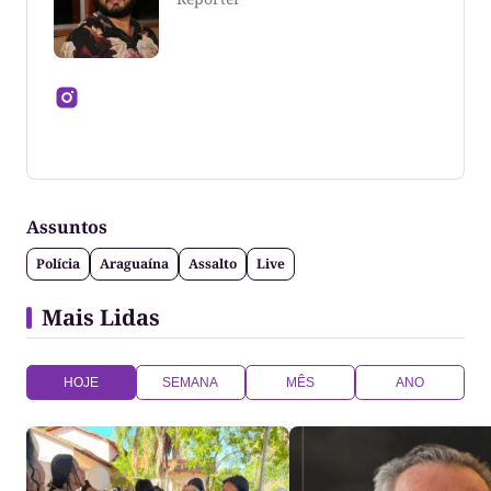
Jornalista formado pela Universidade Federal do
Tocantins
Assuntos
Polícia
Araguaína
Assalto
Live
Mais Lidas
HOJE
SEMANA
MÊS
ANO