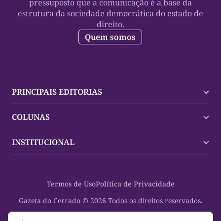
pressuposto que a comunicação é a base da
estrutura da sociedade democrática do estado de
direito.
Quem somos
PRINCIPAIS EDITORIAS
Últimas Notícias
COLUNAS
Palmas
Tocantins
Trocando em Miúdos
INSTITUCIONAL
Mundo
Policial
Política
Cultura Dinâmica
Midia Kit
Polícia
Saudabilidade
Contato
Termos de Uso
Política de Privacidade
Oportunidades
Planeta Vivo
Sobre
Cultura
Espaço Cidadania
Gazeta do Cerrado © 2026 Todos os direitos reservados.
Saúde
Turistando Gazeta