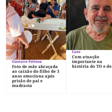
Luto
Com atuação
importante na
Gustavo Feitosa
história do TO e de
Foto de mãe abraçada
Palmas, morre Isra
ao caixão do filho de 3
Siqueira; Palmas
anos emociona após
decreta luto oficia
prisão de pai e
três dias
madrasta