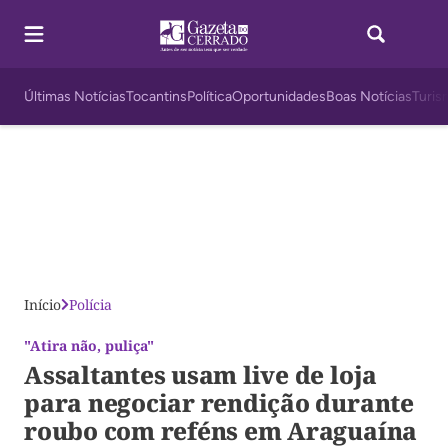
Últimas Notícias
Tocantins
Política
Oportunidades
Boas Notícias
Turis
Início
Polícia
"Atira não, puliça"
Assaltantes usam live de loja
para negociar rendição durante
roubo com reféns em Araguaína