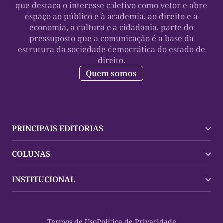
que destaca o interesse coletivo como vetor e abre
espaço ao público e à academia, ao direito e a
economia, a cultura e a cidadania, parte do
pressuposto que a comunicação é a base da
estrutura da sociedade democrática do estado de
direito.
Quem somos
PRINCIPAIS EDITORIAS
Últimas Notícias
COLUNAS
Palmas
Tocantins
Trocando em Miúdos
INSTITUCIONAL
Mundo
Policial
Política
Cultura Dinâmica
Midia Kit
Polícia
Saudabilidade
Contato
Termos de Uso
Política de Privacidade
Oportunidades
Planeta Vivo