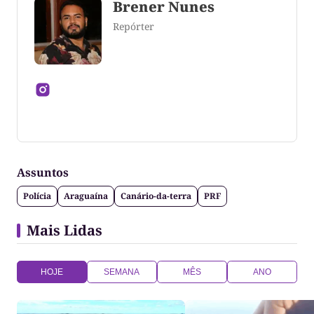
Brener Nunes
Repórter
Jornalista formado pela Universidade Federal do
Tocantins
Assuntos
Polícia
Araguaína
Canário-da-terra
PRF
Mais Lidas
HOJE
SEMANA
MÊS
ANO