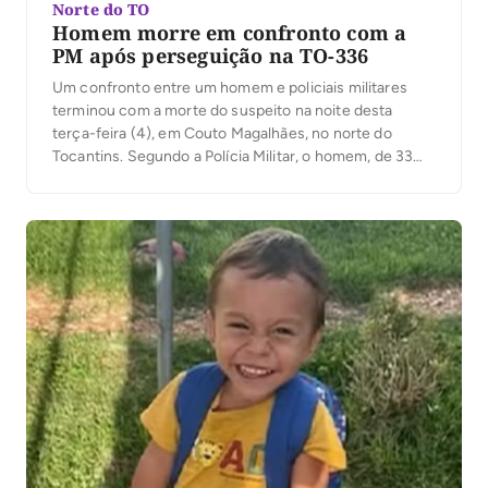
Norte do TO
Homem morre em confronto com a
PM após perseguição na TO-336
Um confronto entre um homem e policiais militares
terminou com a morte do suspeito na noite desta
terça-feira (4), em Couto Magalhães, no norte do
Tocantins. Segundo a Polícia Militar, o homem, de 33
anos, conduzia um veículo com registro de furto pela
TO-336, desobedeceu à ordem de parada e fugiu.
Ainda conforme a PM, […]