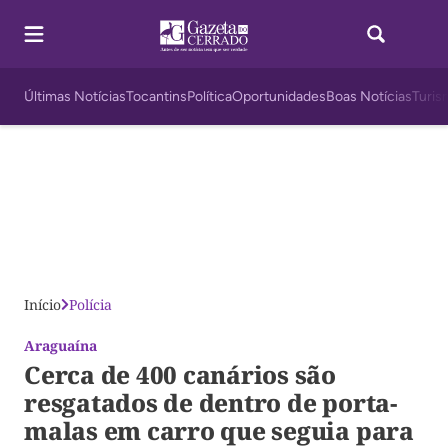
Últimas Notícias
Tocantins
Política
Oportunidades
Boas Notícias
Turis
Início
Polícia
Araguaína
Cerca de 400 canários são
resgatados de dentro de porta-
malas em carro que seguia para