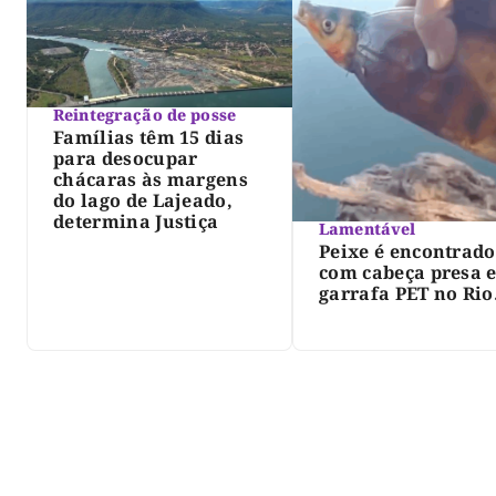
Reintegração de posse
Famílias têm 15 dias
para desocupar
chácaras às margens
do lago de Lajeado,
determina Justiça
Lamentável
Peixe é encontrado
com cabeça presa 
garrafa PET no Rio
Javaés e vídeo aler
para impacto do li
nos rios