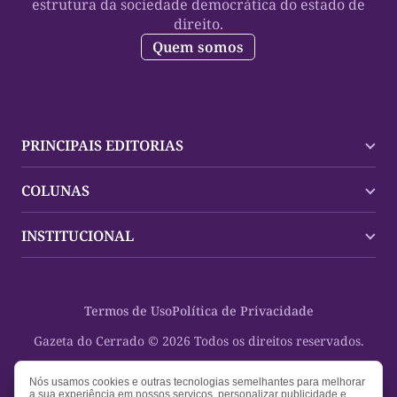
estrutura da sociedade democrática do estado de
direito.
Quem somos
PRINCIPAIS EDITORIAS
Últimas Notícias
COLUNAS
Palmas
Tocantins
Trocando em Miúdos
INSTITUCIONAL
Mundo
Policial
Política
Cultura Dinâmica
Midia Kit
Polícia
Saudabilidade
Contato
Termos de Uso
Política de Privacidade
Oportunidades
Planeta Vivo
Sobre
Cultura
Espaço Cidadania
Gazeta do Cerrado © 2026 Todos os direitos reservados.
Saúde
Turistando Gazeta
Educação
Nosso Direito
Nós usamos cookies e outras tecnologias semelhantes para melhorar
a sua experiência em nossos serviços, personalizar publicidade e