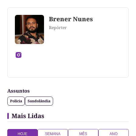
Brener Nunes
Repórter
Jornalista formado pela Universidade Federal do
Tocantins
Assuntos
Polícia
Sandolândia
Mais Lidas
HOJE
SEMANA
MÊS
ANO