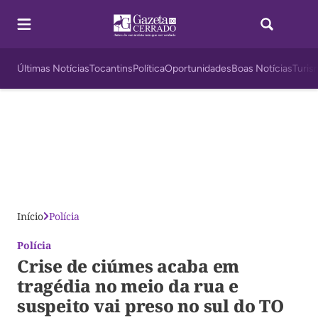
Últimas Notícias
Tocantins
Política
Oportunidades
Boas Notícias
Turis
Início
Polícia
Polícia
Crise de ciúmes acaba em
tragédia no meio da rua e
suspeito vai preso no sul do TO