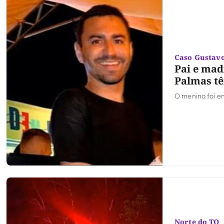
Caso Gustavo
Pai e mad
Palmas tê
O menino foi e
Norte do TO