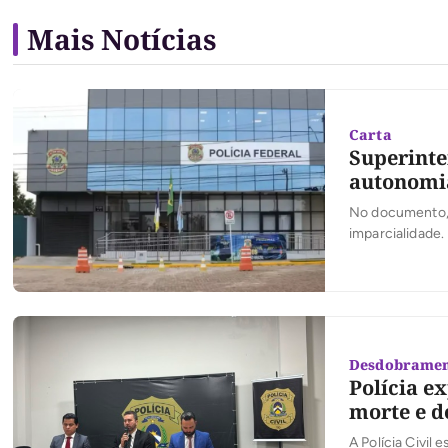
Mais Notícias
Carta
Superinte
autonomia
No documento, o
imparcialidade.
Desdobramen
Polícia e
morte e d
A Polícia Civil