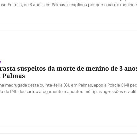
so Feitosa, de 3 anos, em Palmas, e explicou por que o pai do menino 
 ocorrido. Em coletiva de imprensa, o delegado Eduardo Menezes, da D
roteção à Pessoa […]
o
rasta suspeitos da morte de menino de 3 ano
m Palmas
na madrugada desta quinta-feira (6), em Palmas, após a Polícia Civil ped
do do IML descartou afogamento e apontou múltiplas agressões e violê