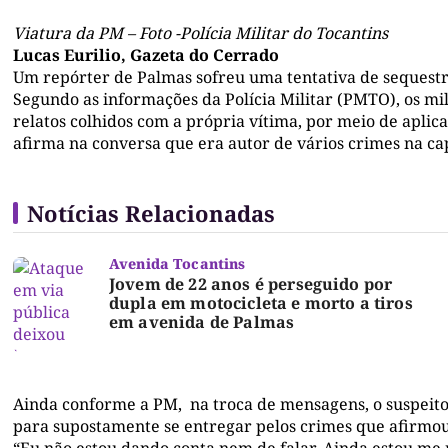
Viatura da PM – Foto -Polícia Militar do Tocantins
Lucas Eurilio, Gazeta do Cerrado
Um repórter de Palmas sofreu uma tentativa de sequestro 
Segundo as informações da Polícia Militar (PMTO), os mi
relatos colhidos com a própria vítima, por meio de aplic
afirma na conversa que era autor de vários crimes na cap
Notícias Relacionadas
Avenida Tocantins
Jovem de 22 anos é perseguido por
dupla em motocicleta e morto a tiros
em avenida de Palmas
Ainda conforme a PM, na troca de mensagens, o suspeito
para supostamente se entregar pelos crimes que afirmou
“Eu não estou dando conta nem de falar. Ainda estou me 