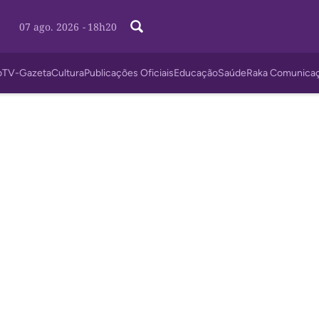
07 ago. 2026
-
18h20
o
TV-Gazeta
Cultura
Publicações Oficiais
Educação
Saúde
Raka Comunica