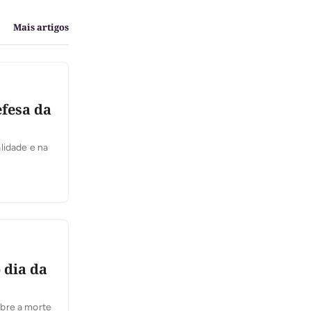
Mais artigos
efesa da
lidade e na
 dia da
obre a morte