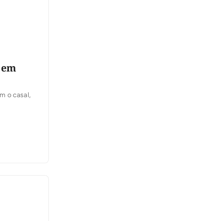
o em
m o casal,