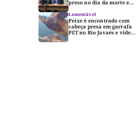
preso no dia da morte e
detalha avanço da
investigação
Lamentável
Peixe é encontrado com
cabeça presa em garrafa
PET no Rio Javaés e vídeo
alerta para impacto do
lixo nos rios