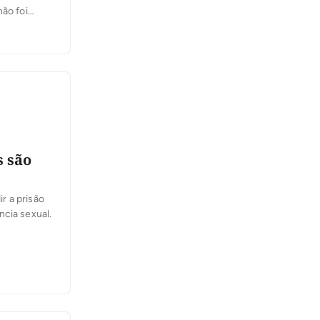
não foi
elegacia de
s são
ir a prisão
ncia sexual.