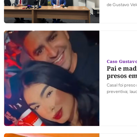
de Gustavo Velo
preso no dia do
Homicídios e P
Caso Gustav
Pai e mad
presos e
Casal foi preso 
preventiva; lau