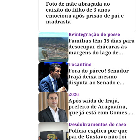
Foto de mãe abraçada ao
caixão do filho de 3 anos
emociona após prisão de pai e
madrasta
Reintegração de posse
Famílias têm 15 dias para
desocupar chácaras às
margens do lago de
Lajeado, determina
Justiça
Tocantins
Fora do páreo! Senador
Irajá deixa mesmo
disputa ao Senado e
desabafa: “Saio deste
processo de cabeça
2026
erguida, com gratidão e
Após saída de Irajá,
respeito”
prefeito de Araguaína,
que já está com Gomes,
entra também na
campanha de Dimas e
Desdobramentos do caso
fará anúncio oficial
Polícia explica por que
pai de Gustavo não foi