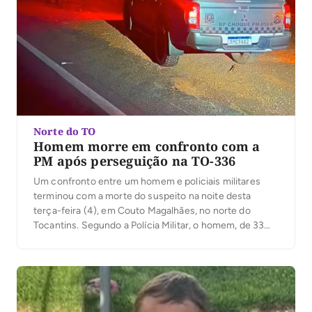
Norte do TO
Homem morre em confronto com a
PM após perseguição na TO-336
Um confronto entre um homem e policiais militares
terminou com a morte do suspeito na noite desta
terça-feira (4), em Couto Magalhães, no norte do
Tocantins. Segundo a Polícia Militar, o homem, de 33
anos, conduzia um veículo com registro de furto pela
TO-336, desobedeceu à ordem de parada e fugiu.
Ainda conforme a PM, […]