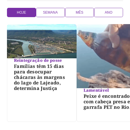
HOJE
SEMANA
MÊS
ANO
Reintegração de posse
Famílias têm 15 dias
para desocupar
chácaras às margens
do lago de Lajeado,
determina Justiça
Lamentável
Peixe é encontrado
com cabeça presa 
garrafa PET no Rio
Javaés e vídeo aler
para impacto do li
nos rios