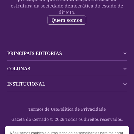
estrutura da sociedade democrática do estado de
direito.
Quem somos
PRINCIPAIS EDITORIAS
Últimas Notícias
COLUNAS
Palmas
Tocantins
Trocando em Miúdos
INSTITUCIONAL
Mundo
Policial
Política
Cultura Dinâmica
Midia Kit
Polícia
Saudabilidade
Contato
Termos de Uso
Política de Privacidade
Oportunidades
Planeta Vivo
Sobre
Cultura
Espaço Cidadania
Gazeta do Cerrado © 2026 Todos os direitos reservados.
Saúde
Turistando Gazeta
Educação
Nosso Direito
Nós usamos cookies e outras tecnologias semelhantes para melhorar