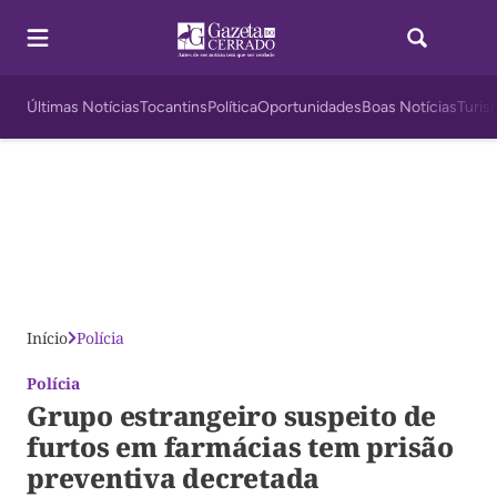
Últimas Notícias
Tocantins
Política
Oportunidades
Boas Notícias
Turis
Início
Polícia
Polícia
Grupo estrangeiro suspeito de
furtos em farmácias tem prisão
preventiva decretada