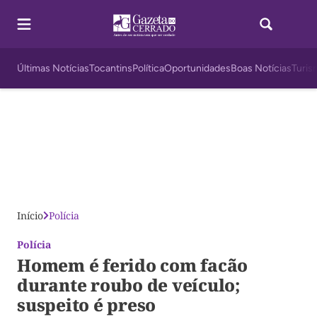
Últimas Notícias
Tocantins
Política
Oportunidades
Boas Notícias
Turis
Início
Polícia
Polícia
Homem é ferido com facão
durante roubo de veículo;
suspeito é preso