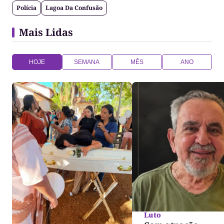
Polícia
Lagoa Da Confusão
Mais Lidas
HOJE
SEMANA
MÊS
ANO
Luto