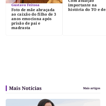
Com atuação
importante na
Gustavo Feitosa
história do TO e de
Foto de mãe abraçada
Palmas, morre Isra
ao caixão do filho de 3
Siqueira; Palmas
anos emociona após
decreta luto oficia
prisão de pai e
três dias
madrasta
Mais Notícias
Mais artigos