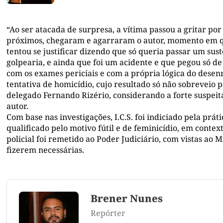
“Ao ser atacada de surpresa, a vítima passou a gritar po
próximos, chegaram e agarraram o autor, momento em que
tentou se justificar dizendo que só queria passar um sus
golpearia, e ainda que foi um acidente e que pegou só d
com os exames periciais e com a própria lógica do desenro
tentativa de homicídio, cujo resultado só não sobreveio p
delegado Fernando Rizério, considerando a forte suspeita
autor.
Com base nas investigações, I.C.S. foi indiciado pela prát
qualificado pelo motivo fútil e de feminicídio, em contex
policial foi remetido ao Poder Judiciário, com vistas ao 
fizerem necessárias.
Brener Nunes
Repórter