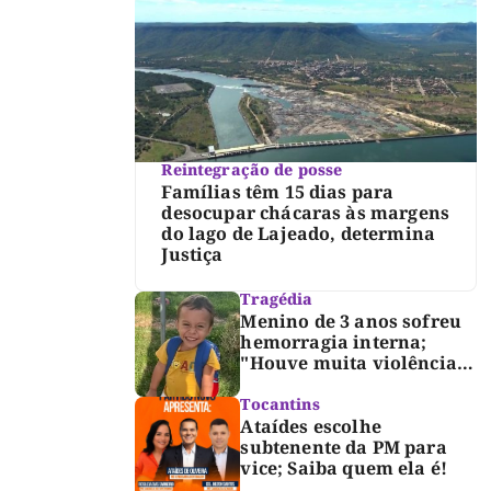
Reintegração de posse
Famílias têm 15 dias para
desocupar chácaras às margens
do lago de Lajeado, determina
Justiça
Tragédia
Menino de 3 anos sofreu
hemorragia interna;
"Houve muita violência",
diz diretor do IML
Tocantins
Ataídes escolhe
subtenente da PM para
vice; Saiba quem ela é!