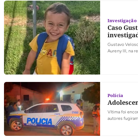
Investigação
Caso Gust
investiga
Gustavo Veloso
Aureny III, na r
Polícia
Adolescen
Vítima foi enco
autores fugira