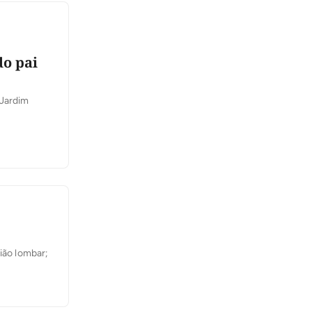
do pai
 Jardim
ião lombar;