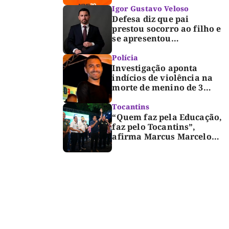
Igor Gustavo Veloso
Defesa diz que pai
prestou socorro ao filho e
se apresentou
espontaneamente à
polícia após morte de
Polícia
criança de 3 anos
Investigação aponta
indícios de violência na
morte de menino de 3
anos em Palmas
Tocantins
“Quem faz pela Educação,
faz pelo Tocantins”,
afirma Marcus Marcelo
durante reunião com
professores e lideranças
em Palmas