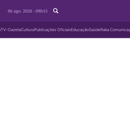
06 ago. 2026
-
09h15
o
TV-Gazeta
Cultura
Publicações Oficiais
Educação
Saúde
Raka Comunica