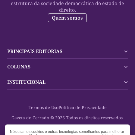
estrutura da sociedade democrática do estado de
direito.
Quem somos
PRINCIPAIS EDITORIAS
Últimas Notícias
COLUNAS
Palmas
Tocantins
Trocando em Miúdos
INSTITUCIONAL
Mundo
Policial
Política
Cultura Dinâmica
Midia Kit
Polícia
Saudabilidade
Contato
Termos de Uso
Política de Privacidade
Oportunidades
Planeta Vivo
Sobre
Cultura
Espaço Cidadania
Gazeta do Cerrado © 2026 Todos os direitos reservados.
Saúde
Turistando Gazeta
Educação
Nosso Direito
Nós usamos cookies e outras tecnologias semelhantes para melhorar