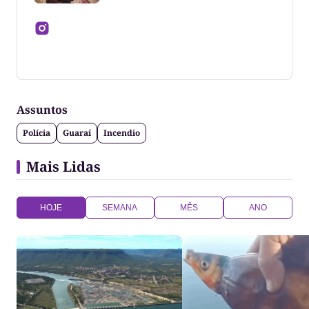
Jornalista formado pela Universidade Federal do
Tocantins
Assuntos
Polícia
Guaraí
Incendio
Mais Lidas
HOJE
SEMANA
MÊS
ANO