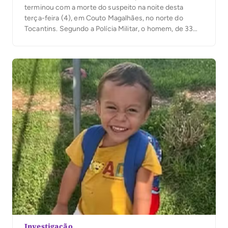
terminou com a morte do suspeito na noite desta
terça-feira (4), em Couto Magalhães, no norte do
Tocantins. Segundo a Polícia Militar, o homem, de 33
anos, conduzia um veículo com registro de furto pela
TO-336, desobedeceu à ordem de parada e fugiu.
Ainda conforme a PM, […]
Investigação