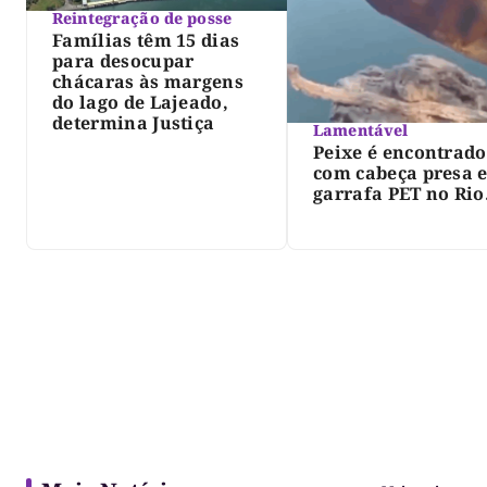
Reintegração de posse
Famílias têm 15 dias
para desocupar
chácaras às margens
do lago de Lajeado,
determina Justiça
Lamentável
Peixe é encontrado
com cabeça presa 
garrafa PET no Rio
Javaés e vídeo aler
para impacto do li
nos rios