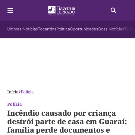
Últimas Notícias
Tocantins
Política
Oportunidades
Boas Notícias
Turis
Início
Polícia
Polícia
Incêndio causado por criança
destrói parte de casa em Guaraí;
família perde documentos e