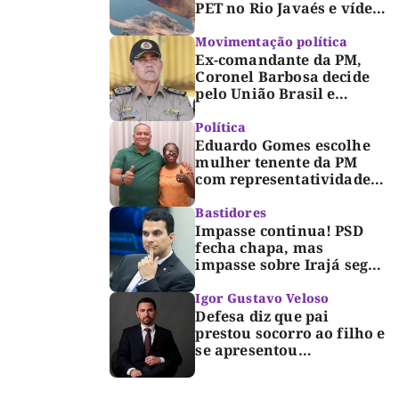
PET no Rio Javaés e vídeo
alerta para impacto do
lixo nos rios
Movimentação política
Ex-comandante da PM,
Coronel Barbosa decide
pelo União Brasil e
reforça chapa federal de
Dorinha
Política
Eduardo Gomes escolhe
mulher tenente da PM
com representatividade e
trajetória de superação
para compor segunda
Bastidores
suplência ao Senado
Impasse continua! PSD
fecha chapa, mas
impasse sobre Irajá segue
até o limite do prazo no
TRE; Laurez diz que nome
Igor Gustavo Veloso
dele não foi homologado
Defesa diz que pai
prestou socorro ao filho e
se apresentou
espontaneamente à
polícia após morte de