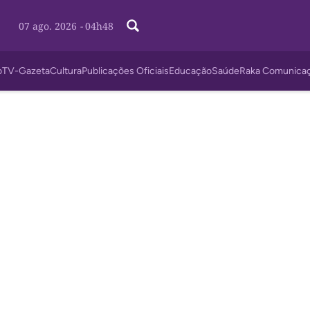
07 ago. 2026
-
04h48
o
TV-Gazeta
Cultura
Publicações Oficiais
Educação
Saúde
Raka Comunica