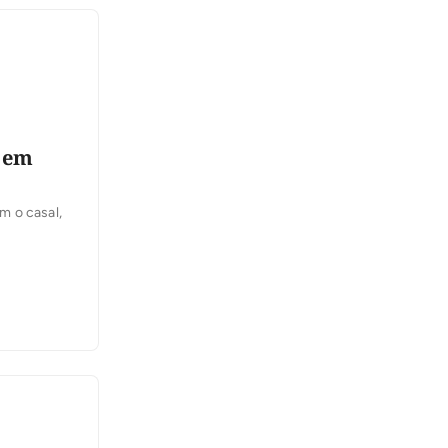
o em
m o casal,