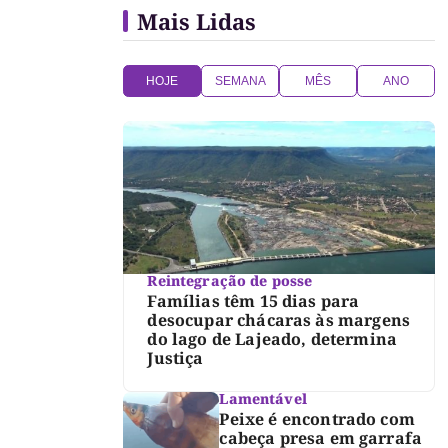
Mais Lidas
HOJE
SEMANA
MÊS
ANO
Reintegração de posse
Famílias têm 15 dias para
desocupar chácaras às margens
do lago de Lajeado, determina
Justiça
Lamentável
Peixe é encontrado com
cabeça presa em garrafa