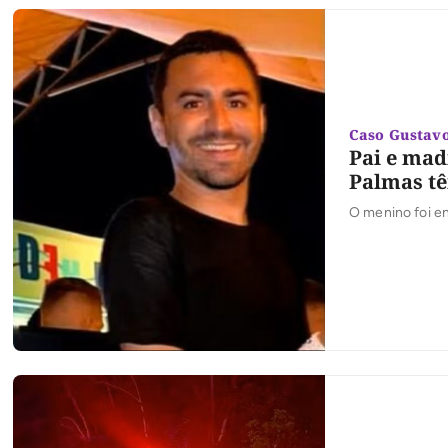
Caso Gustavo
Pai e mad
Palmas tê
O menino foi e