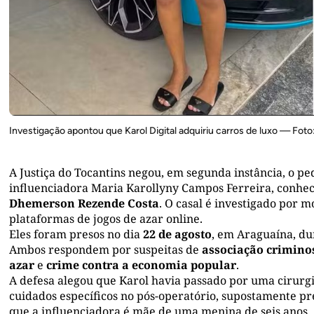
Investigação apontou que Karol Digital adquiriu carros de luxo — Foto:
A Justiça do Tocantins negou, em segunda instância, o ped
influenciadora Maria Karollyny Campos Ferreira, conh
Dhemerson Rezende Costa
. O casal é investigado por
plataformas de jogos de azar online.
Eles foram presos no dia
22 de agosto
, em Araguaína, d
Ambos respondem por suspeitas de
associação criminos
azar
e
crime contra a economia popular
.
A defesa alegou que Karol havia passado por uma cirurgi
cuidados específicos no pós-operatório, supostamente 
que a influenciadora é mãe de uma menina de seis anos.