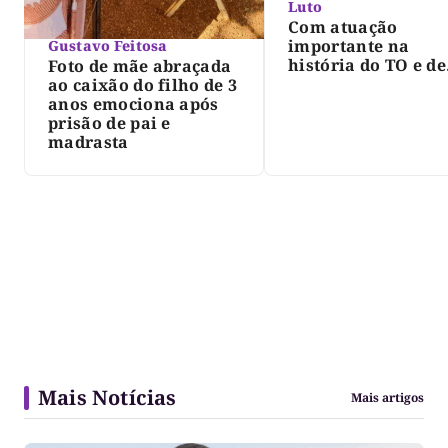
Luto
Com atuação
importante na
Gustavo Feitosa
história do TO e de
Foto de mãe abraçada
Palmas, morre Isra
ao caixão do filho de 3
Siqueira; Palmas
anos emociona após
decreta luto oficia
prisão de pai e
três dias
madrasta
Mais Notícias
Mais artigos