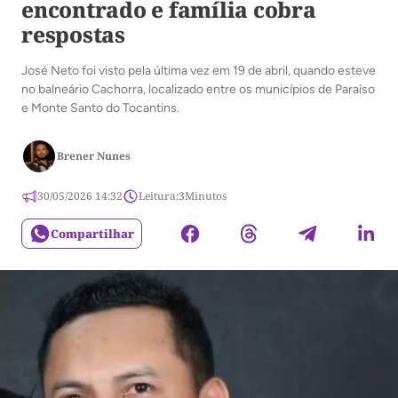
encontrado e família cobra
respostas
José Neto foi visto pela última vez em 19 de abril, quando esteve
no balneário Cachorra, localizado entre os municípios de Paraíso
e Monte Santo do Tocantins.
Brener Nunes
30/05/2026 14:32
Leitura:
3
Minutos
Compartilhar