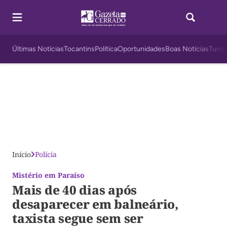
Últimas Notícias
Tocantins
Política
Oportunidades
Boas Notícias
Turis
Início
Polícia
Mistério em Paraíso
Mais de 40 dias após
desaparecer em balneário,
taxista segue sem ser