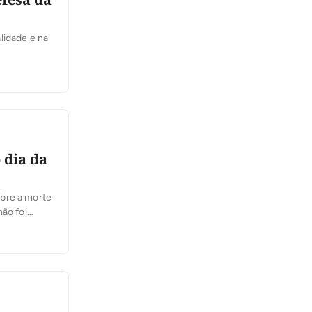
lidade e na
 dia da
obre a morte
não foi
elegacia de