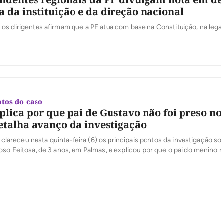
 da instituição e da direção nacional
s dirigentes afirmam que a PF atua com base na Constituição, na lega
tos do caso
xplica por que pai de Gustavo não foi preso no
etalha avanço da investigação
 esclareceu nesta quinta-feira (6) os principais pontos da investigação s
so Feitosa, de 3 anos, em Palmas, e explicou por que o pai do menino 
 ocorrido. Em coletiva de imprensa, o delegado Eduardo Menezes, da D
roteção à Pessoa […]