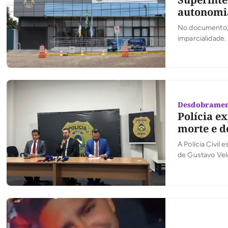
autonomia
No documento, o
imparcialidade.
Desdobramen
Polícia e
morte e d
A Polícia Civil
de Gustavo Velo
preso no dia do
Homicídios e P