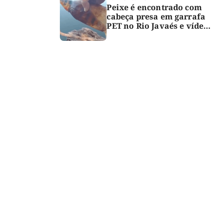
Peixe é encontrado com
cabeça presa em garrafa
PET no Rio Javaés e vídeo
alerta para impacto do
lixo nos rios