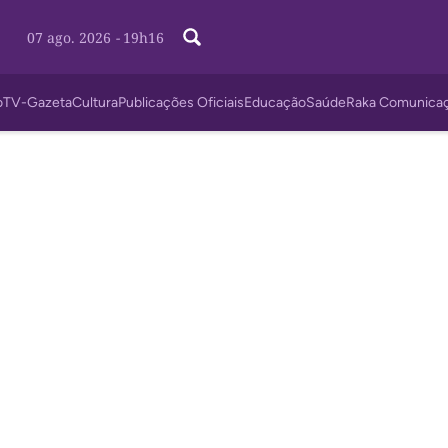
07 ago. 2026
-
19h16
o
TV-Gazeta
Cultura
Publicações Oficiais
Educação
Saúde
Raka Comunica