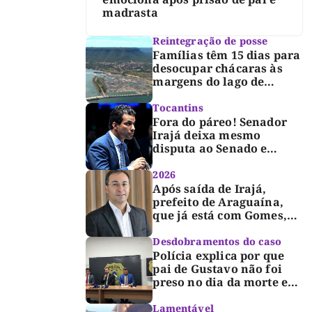
madrasta
Reintegração de posse
Famílias têm 15 dias para
desocupar chácaras às
margens do lago de
Lajeado, determina
Justiça
Tocantins
Fora do páreo! Senador
Irajá deixa mesmo
disputa ao Senado e
desabafa: “Saio deste
processo de cabeça
2026
erguida, com gratidão e
Após saída de Irajá,
respeito”
prefeito de Araguaína,
que já está com Gomes,
entra também na
campanha de Dimas e
Desdobramentos do caso
fará anúncio oficial
Polícia explica por que
pai de Gustavo não foi
preso no dia da morte e
detalha avanço da
investigação
Lamentável