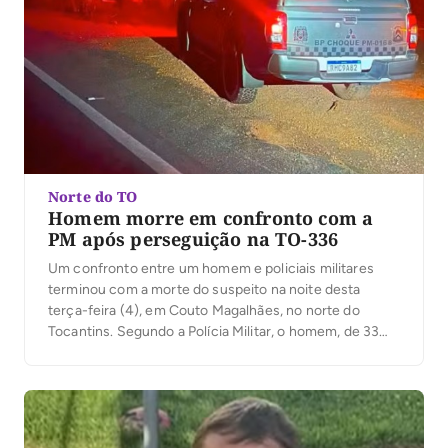
Norte do TO
Homem morre em confronto com a
PM após perseguição na TO-336
Um confronto entre um homem e policiais militares
terminou com a morte do suspeito na noite desta
terça-feira (4), em Couto Magalhães, no norte do
Tocantins. Segundo a Polícia Militar, o homem, de 33
anos, conduzia um veículo com registro de furto pela
TO-336, desobedeceu à ordem de parada e fugiu.
Ainda conforme a PM, […]