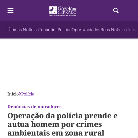
Últimas Notícias
Tocantins
Política
Oportunidades
Boas Notícias
Turis
Início
Polícia
Denúncias de moradores
Operação da polícia prende e
autua homem por crimes
ambientais em zona rural