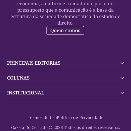
economia, a cultura e a cidadania, parte do
pressuposto que a comunicação é a base da
estrutura da sociedade democrática do estado de
direito.
Quem somos
PRINCIPAIS EDITORIAS
Últimas Notícias
COLUNAS
Palmas
Tocantins
Trocando em Miúdos
INSTITUCIONAL
Mundo
Policial
Política
Cultura Dinâmica
Midia Kit
Polícia
Saudabilidade
Contato
Termos de Uso
Política de Privacidade
Oportunidades
Planeta Vivo
Sobre
Cultura
Espaço Cidadania
Gazeta do Cerrado © 2026 Todos os direitos reservados.