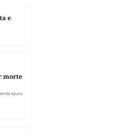
ta e
r morte
ainda apura