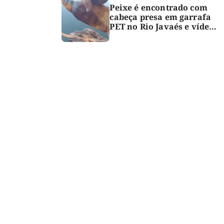
Peixe é encontrado com
cabeça presa em garrafa
PET no Rio Javaés e vídeo
alerta para impacto do
lixo nos rios