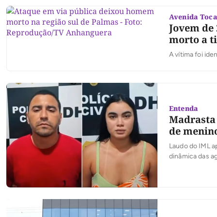
Avenida Toca
Jovem de 
morto a t
A vítima foi id
Entenda
Madrasta 
de menino
Laudo do IML ap
dinâmica das a