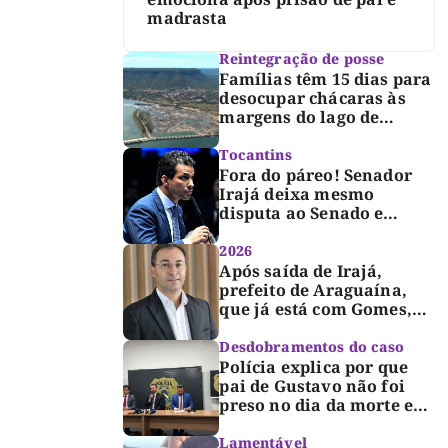
madrasta
Reintegração de posse
Famílias têm 15 dias para
desocupar chácaras às
margens do lago de
Lajeado, determina
Justiça
Tocantins
Fora do páreo! Senador
Irajá deixa mesmo
disputa ao Senado e
desabafa: “Saio deste
processo de cabeça
2026
erguida, com gratidão e
Após saída de Irajá,
respeito”
prefeito de Araguaína,
que já está com Gomes,
entra também na
campanha de Dimas e
Desdobramentos do caso
fará anúncio oficial
Polícia explica por que
pai de Gustavo não foi
preso no dia da morte e
detalha avanço da
investigação
Lamentável