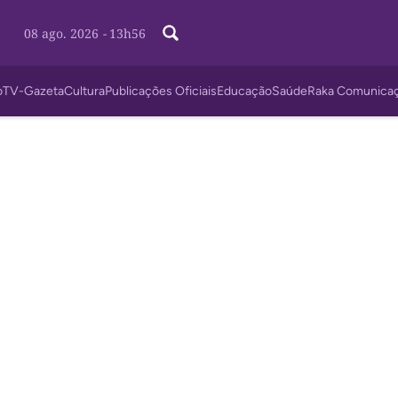
08 ago. 2026
-
13h56
o
TV-Gazeta
Cultura
Publicações Oficiais
Educação
Saúde
Raka Comunica