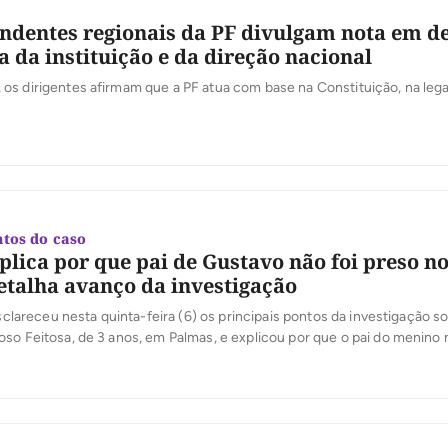
ndentes regionais da PF divulgam nota em d
 da instituição e da direção nacional
s dirigentes afirmam que a PF atua com base na Constituição, na lega
tos do caso
xplica por que pai de Gustavo não foi preso no
etalha avanço da investigação
 esclareceu nesta quinta-feira (6) os principais pontos da investigação s
so Feitosa, de 3 anos, em Palmas, e explicou por que o pai do menino 
 ocorrido. Em coletiva de imprensa, o delegado Eduardo Menezes, da D
roteção à Pessoa […]