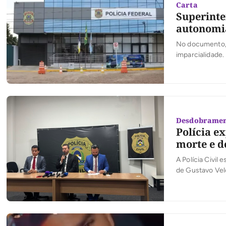
Carta
Superinte
autonomia
No documento, o
imparcialidade.
Desdobramen
Polícia e
morte e d
A Polícia Civil
de Gustavo Velo
preso no dia do
Homicídios e P