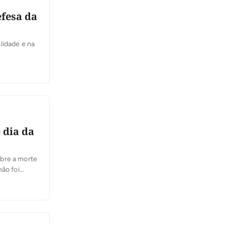
efesa da
lidade e na
 dia da
obre a morte
não foi
elegacia de