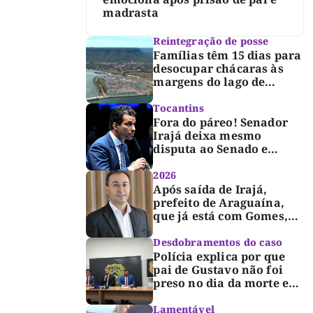
madrasta
Reintegração de posse
Famílias têm 15 dias para
desocupar chácaras às
margens do lago de
Lajeado, determina
Justiça
Tocantins
Fora do páreo! Senador
Irajá deixa mesmo
disputa ao Senado e
desabafa: “Saio deste
processo de cabeça
2026
erguida, com gratidão e
Após saída de Irajá,
respeito”
prefeito de Araguaína,
que já está com Gomes,
entra também na
campanha de Dimas e
Desdobramentos do caso
fará anúncio oficial
Polícia explica por que
pai de Gustavo não foi
preso no dia da morte e
detalha avanço da
investigação
Lamentável