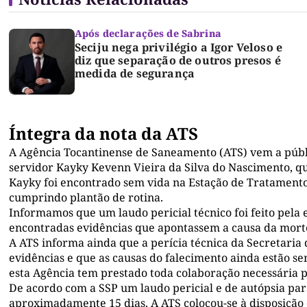
Após declarações de Sabrina
Seciju nega privilégio a Igor Veloso e
diz que separação de outros presos é
medida de segurança
Íntegra da nota da ATS
A Agência Tocantinense de Saneamento (ATS) vem a públ
servidor Kayky Kevenn Vieira da Silva do Nascimento, q
Kayky foi encontrado sem vida na Estação de Tratamento
cumprindo plantão de rotina.
Informamos que um laudo pericial técnico foi feito pela 
encontradas evidências que apontassem a causa da morte
A ATS informa ainda que a perícia técnica da Secretaria 
evidências e que as causas do falecimento ainda estão s
esta Agência tem prestado toda colaboração necessária p
De acordo com a SSP um laudo pericial e de autópsia pa
aproximadamente 15 dias. A ATS colocou-se à disposição 