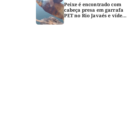
Peixe é encontrado com
cabeça presa em garrafa
PET no Rio Javaés e vídeo
alerta para impacto do
lixo nos rios