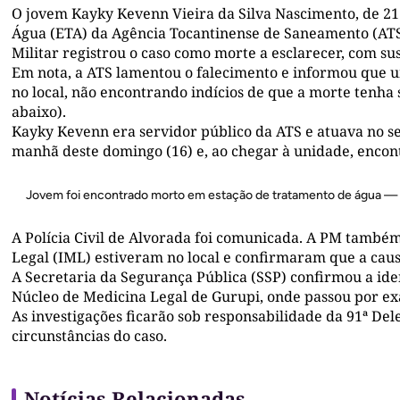
O jovem Kayky Kevenn Vieira da Silva Nascimento, de 21
Água (ETA) da Agência Tocantinense de Saneamento (ATS)
Militar registrou o caso como morte a esclarecer, com susp
Em nota, a ATS lamentou o falecimento e informou que u
no local, não encontrando indícios de que a morte tenha
abaixo).
Kayky Kevenn era servidor público da ATS e atuava no se
manhã deste domingo (16) e, ao chegar à unidade, encont
Jovem foi encontrado morto em estação de tratamento de água —
A Polícia Civil de Alvorada foi comunicada. A PM também
Legal (IML) estiveram no local e confirmaram que a caus
A Secretaria da Segurança Pública (SSP) confirmou a ide
Núcleo de Medicina Legal de Gurupi, onde passou por exa
As investigações ficarão sob responsabilidade da 91ª Del
circunstâncias do caso.
Notícias Relacionadas