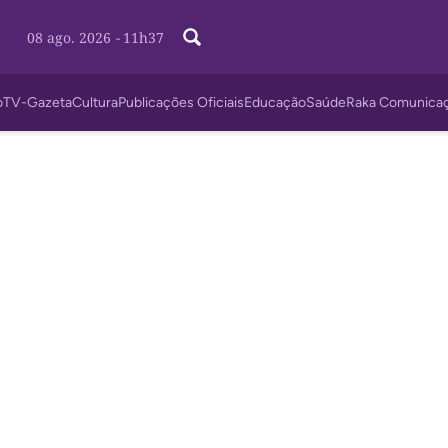
08 ago. 2026
-
11h37
o
TV-Gazeta
Cultura
Publicações Oficiais
Educação
Saúde
Raka Comunica