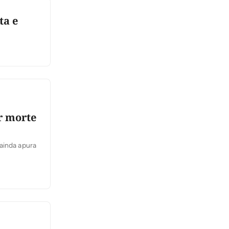
ta e
r morte
ainda apura