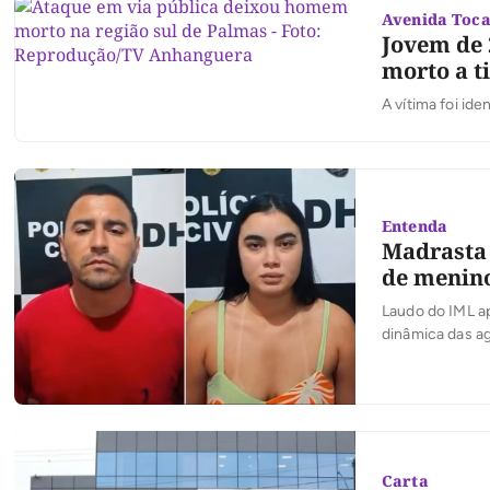
Avenida Toca
Jovem de 
morto a t
A vítima foi id
Entenda
Madrasta 
de menino
Laudo do IML ap
dinâmica das a
Carta