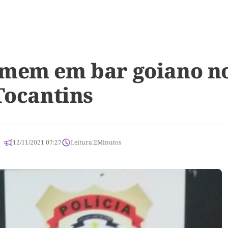
mem em bar goiano no 
Tocantins
12/11/2021 07:27
Leitura:
2
Minutos