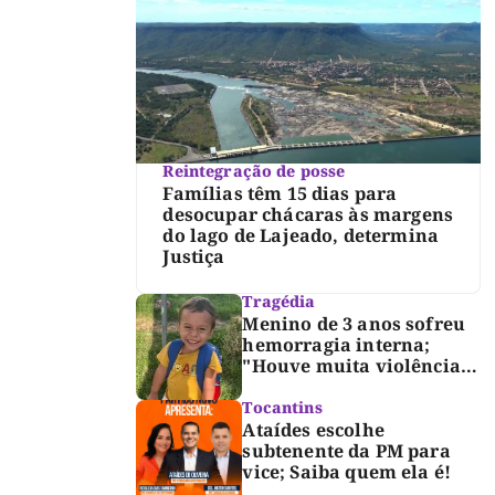
Reintegração de posse
Famílias têm 15 dias para
desocupar chácaras às margens
do lago de Lajeado, determina
Justiça
Tragédia
Menino de 3 anos sofreu
hemorragia interna;
"Houve muita violência",
diz diretor do IML
Tocantins
Ataídes escolhe
subtenente da PM para
vice; Saiba quem ela é!