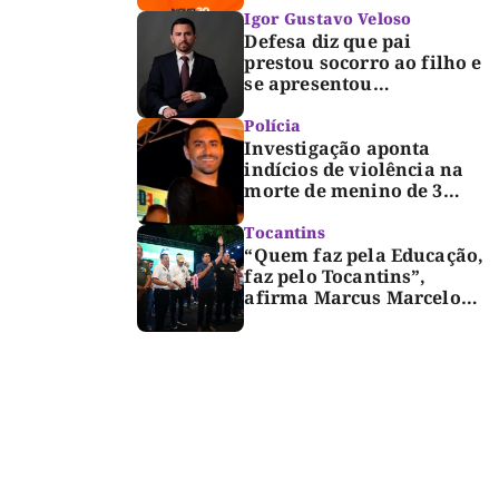
Igor Gustavo Veloso
Defesa diz que pai
prestou socorro ao filho e
se apresentou
espontaneamente à
polícia após morte de
Polícia
criança de 3 anos
Investigação aponta
indícios de violência na
morte de menino de 3
anos em Palmas
Tocantins
“Quem faz pela Educação,
faz pelo Tocantins”,
afirma Marcus Marcelo
durante reunião com
professores e lideranças
em Palmas