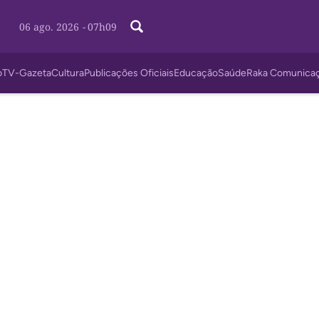
06 ago. 2026
-
07h09
o
TV-Gazeta
Cultura
Publicações Oficiais
Educação
Saúde
Raka Comunica