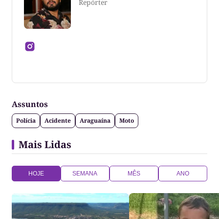
Repórter
Jornalista formado pela Universidade Federal do
Tocantins
Assuntos
Polícia
Acidente
Araguaína
Moto
Mais Lidas
HOJE
SEMANA
MÊS
ANO