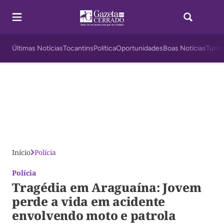
Últimas Notícias
Tocantins
Política
Oportunidades
Boas Notícias
Turis
Início
Polícia
Polícia
Tragédia em Araguaína: Jovem
perde a vida em acidente
envolvendo moto e patrola