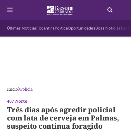
Últimas Notícias
Tocantins
Política
Oportunidades
Boas Notícias
Turis
Início
Polícia
407 Norte
Três dias após agredir policial
com lata de cerveja em Palmas,
suspeito continua foragido