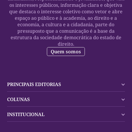
os interesses públicos, informação clara e objetiva
que destaca o interesse coletivo como vetor e abre
espaço ao público e à academia, ao direito e a
economia, a cultura e a cidadania, parte do
pressuposto que a comunicação é a base da
estrutura da sociedade democrática do estado de
direito.
Quem somos
PRINCIPAIS EDITORIAS
Últimas Notícias
COLUNAS
Palmas
Tocantins
Trocando em Miúdos
INSTITUCIONAL
Mundo
Policial
Política
Cultura Dinâmica
Midia Kit