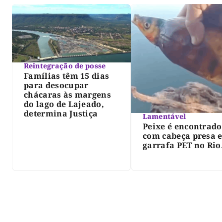
Reintegração de posse
Famílias têm 15 dias
para desocupar
chácaras às margens
do lago de Lajeado,
determina Justiça
Lamentável
Peixe é encontrado
com cabeça presa 
garrafa PET no Rio
Javaés e vídeo aler
para impacto do li
nos rios