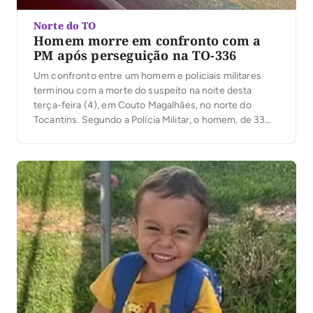
Norte do TO
Homem morre em confronto com a
PM após perseguição na TO-336
Um confronto entre um homem e policiais militares
terminou com a morte do suspeito na noite desta
terça-feira (4), em Couto Magalhães, no norte do
Tocantins. Segundo a Polícia Militar, o homem, de 33
anos, conduzia um veículo com registro de furto pela
TO-336, desobedeceu à ordem de parada e fugiu.
Ainda conforme a PM, […]