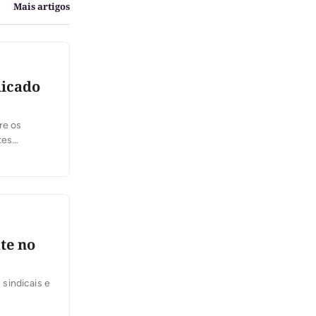
Mais artigos
dicado
re os
tes
feira, 6,
 se
te no
sindicais e