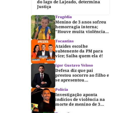
do lago de Lajeado, determina
Justiça
Tragédia
Menino de 3 anos sofreu
hemorragia interna;
"Houve muita violência",
diz diretor do IML
Tocantins
Ataídes escolhe
subtenente da PM para
vice; Saiba quem ela é!
Igor Gustavo Veloso
Defesa diz que pai
prestou socorro ao filho e
se apresentou
espontaneamente à
polícia após morte de
Polícia
criança de 3 anos
Investigação aponta
indícios de violência na
morte de menino de 3
anos em Palmas