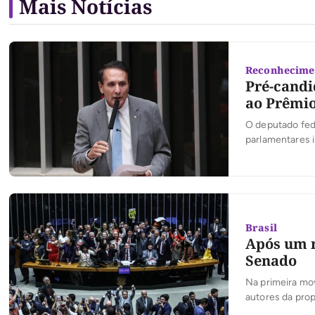
Mais Notícias
Reconhecime
Pré-candi
ao Prêmio
O deputado fede
parlamentares 
premiações do P
permitindo que
destacaram no 
Brasil
Após um m
Senado
Na primeira mo
autores da prop