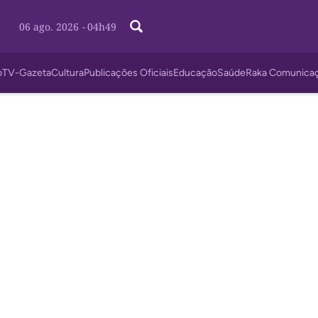
06 ago. 2026
-
04h49
o
TV-Gazeta
Cultura
Publicações Oficiais
Educação
Saúde
Raka Comunica