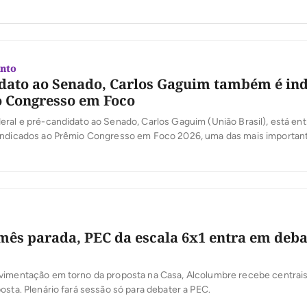
nto
dato ao Senado, Carlos Gaguim também é in
 Congresso em Foco
ral e pré-candidato ao Senado, Carlos Gaguim (União Brasil), está ent
indicados ao Prêmio Congresso em Foco 2026, uma das mais importan
oder Legislativo brasileiro. A votação popular foi aberta nesta segunda-
 a população participe da escolha dos deputados e senadores que mais
[…]
ês parada, PEC da escala 6x1 entra em deba
vimentação em torno da proposta na Casa, Alcolumbre recebe centrais 
osta. Plenário fará sessão só para debater a PEC.