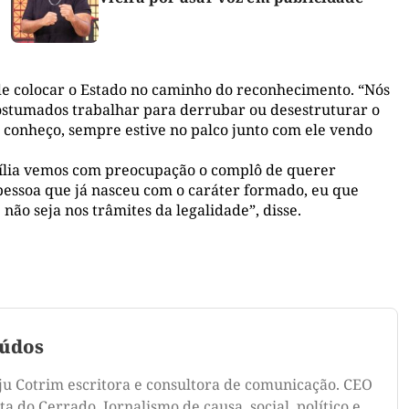
de colocar o Estado no caminho do reconhecimento. “Nós
ostumados trabalhar para derrubar ou desestruturar o
e conheço, sempre estive no palco junto com ele vendo
mília vemos com preocupação o complô de querer
essoa que já nasceu com o caráter formado, eu que
ão seja nos trâmites da legalidade”, disse.
údos
ju Cotrim escritora e consultora de comunicação. CEO
a do Cerrado. Jornalismo de causa, social, político e