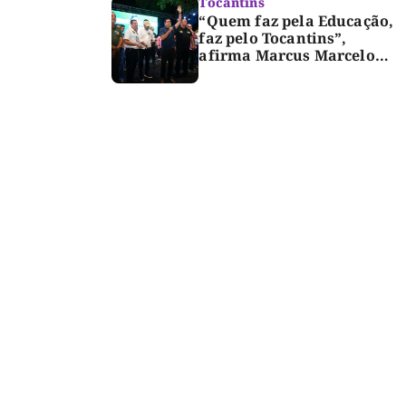
Tocantins
“Quem faz pela Educação,
faz pelo Tocantins”,
afirma Marcus Marcelo
durante reunião com
professores e lideranças
em Palmas