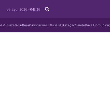
07 ago. 2026
-
04h16
o
TV-Gazeta
Cultura
Publicações Oficiais
Educação
Saúde
Raka Comunica