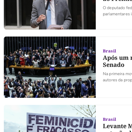
O deputado fede
parlamentares 
premiações do P
permitindo que
destacaram no 
Brasil
Após um m
Senado
Na primeira mo
autores da prop
Brasil
Levante M