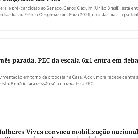
ral e pré-candidato ao Senado, Carlos Gaguim (União Brasil), está ent
indicados ao Prêmio Congresso em Foco 2026, uma das mais importan
oder Legislativo brasileiro. A votação popular foi aberta nesta segunda-
 a população participe da escolha dos deputados e senadores que mais
[…]
ês parada, PEC da escala 6x1 entra em deba
vimentação em torno da proposta na Casa, Alcolumbre recebe centrais 
osta. Plenário fará sessão só para debater a PEC.
ulheres Vivas convoca mobilização nacional