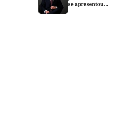
se apresentou
espontaneamente à
polícia após morte de
criança de 3 anos