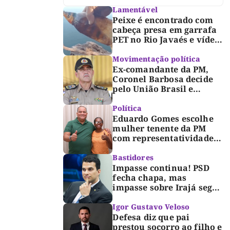
Lamentável
Peixe é encontrado com
cabeça presa em garrafa
PET no Rio Javaés e vídeo
alerta para impacto do
lixo nos rios
Movimentação política
Ex-comandante da PM,
Coronel Barbosa decide
pelo União Brasil e
reforça chapa federal de
Dorinha
Política
Eduardo Gomes escolhe
mulher tenente da PM
com representatividade e
trajetória de superação
para compor segunda
Bastidores
suplência ao Senado
Impasse continua! PSD
fecha chapa, mas
impasse sobre Irajá segue
até o limite do prazo no
TRE; Laurez diz que nome
Igor Gustavo Veloso
dele não foi homologado
Defesa diz que pai
prestou socorro ao filho e