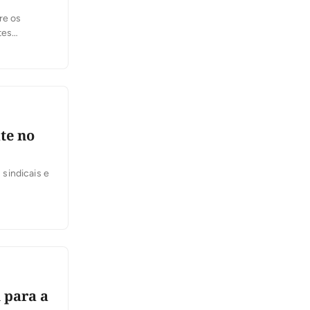
re os
tes
feira, 6,
 se
te no
sindicais e
 para a