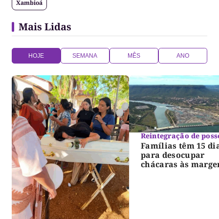
Xambioá
Mais Lidas
HOJE
SEMANA
MÊS
ANO
Reintegração de poss
Famílias têm 15 di
para desocupar
chácaras às marge
do lago de Lajeado
determina Justiça