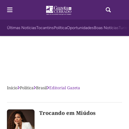
Últimas Notícias
Tocantins
Política
Oportunidades
Boas Notícias
Turis
Início
Política
Brasil
Editorial Gazeta
Trocando em Miúdos