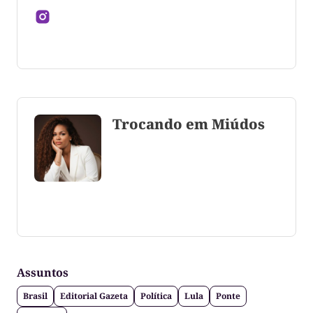
Jornalista formado pela Universidade Federal do
Tocantins
Trocando em Miúdos
Coluna escrita por Maju Cotrim escritora e
consultora de comunicação. CEO Editora-Chefe da
Gazeta do Cerrado. Jornalismo de causa, social,
político e anti-fake!
Assuntos
Brasil
Editorial Gazeta
Política
Lula
Ponte