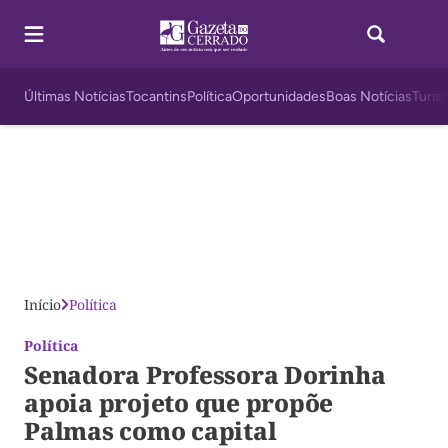
Últimas Notícias
Tocantins
Política
Oportunidades
Boas Notícias
Turis
Início
Política
Política
Senadora Professora Dorinha
apoia projeto que propõe
Palmas como capital