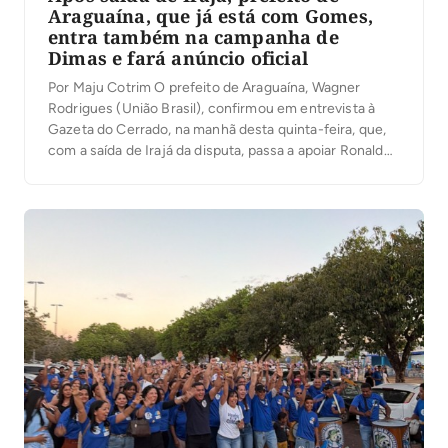
Araguaína, que já está com Gomes,
entra também na campanha de
Dimas e fará anúncio oficial
Por Maju Cotrim O prefeito de Araguaína, Wagner
Rodrigues (União Brasil), confirmou em entrevista à
Gazeta do Cerrado, na manhã desta quinta-feira, que,
com a saída de Irajá da disputa, passa a apoiar Ronaldo
Dimas (Podemos) para a segunda vaga ao Senado. “O
senador Irajá é um dos maiores parceiros que tive, por
isso as […]