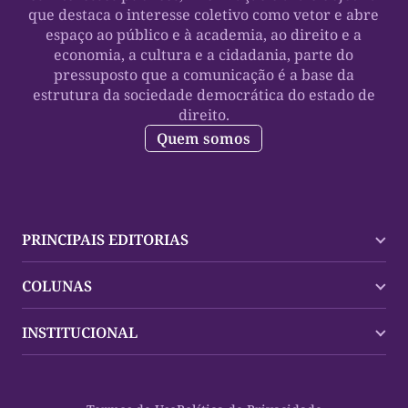
que destaca o interesse coletivo como vetor e abre
espaço ao público e à academia, ao direito e a
economia, a cultura e a cidadania, parte do
pressuposto que a comunicação é a base da
estrutura da sociedade democrática do estado de
direito.
Quem somos
PRINCIPAIS EDITORIAS
Últimas Notícias
COLUNAS
Palmas
Tocantins
Trocando em Miúdos
INSTITUCIONAL
Mundo
Policial
Política
Cultura Dinâmica
Midia Kit
Polícia
Saudabilidade
Contato