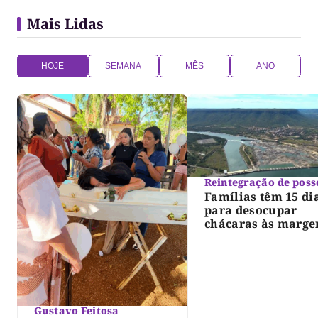
Mais Lidas
HOJE
SEMANA
MÊS
ANO
Reintegração de poss
Famílias têm 15 di
para desocupar
chácaras às marge
do lago de Lajeado
determina Justiça
Gustavo Feitosa