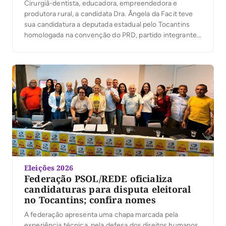
Cirurgiã-dentista, educadora, empreendedora e
produtora rural, a candidata Dra. Ângela da Facit teve
sua candidatura a deputada estadual pelo Tocantins
homologada na convenção do PRD, partido integrante
da Federação Renovação Solidária. Em seguida, ela
participou da Convenção União pelo Tocantins, que
oficializou a senadora Professora Dorinha como
candidata ao governo estadual, reforçando a sintonia
entre […]
Eleições 2026
Federação PSOL/REDE oficializa
candidaturas para disputa eleitoral
no Tocantins; confira nomes
A federação apresenta uma chapa marcada pela
experiência técnica, pela defesa dos direitos humanos