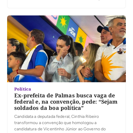
quarta-feira, 5, em um relato de origem humilde no
Bico do Papagaio e em uma defesa de um governo
mais próximo da população. Diante da militância
reunida no estacionamento […]
Política
Ex-prefeita de Palmas busca vaga de
federal e, na convenção, pede: “Sejam
soldados da boa política”
Candidata a deputada federal, Cinthia Ribeiro
transformou a convenção que homologou a
candidatura de Vicentinho Júnior ao Governo do