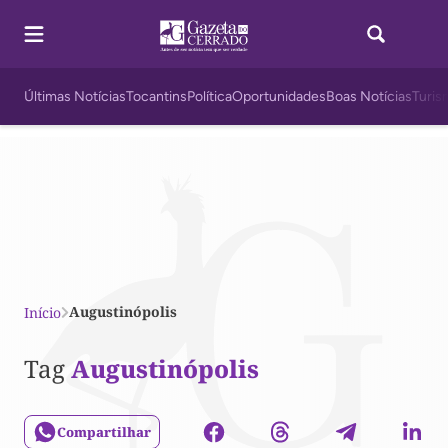
Últimas Notícias
Tocantins
Política
Oportunidades
Boas Notícias
Turis
Augustinópolis
Início
Tag
Augustinópolis
Compartilhar