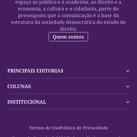
espaço ao público e à academia, ao direito e a
economia, a cultura e a cidadania, parte do
pressuposto que a comunicação é a base da
estrutura da sociedade democrática do estado de
direito.
Quem somos
PRINCIPAIS EDITORIAS
Últimas Notícias
COLUNAS
Palmas
Tocantins
Trocando em Miúdos
INSTITUCIONAL
Mundo
Policial
Política
Cultura Dinâmica
Midia Kit
Polícia
Saudabilidade
Contato
Termos de Uso
Política de Privacidade
Oportunidades
Planeta Vivo
Sobre
Cultura
Espaço Cidadania