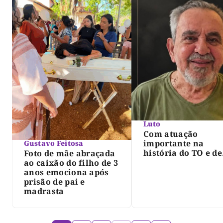
Luto
Com atuação
importante na
Gustavo Feitosa
história do TO e de
Foto de mãe abraçada
Palmas, morre Isra
ao caixão do filho de 3
Siqueira; Palmas
anos emociona após
decreta luto oficia
prisão de pai e
três dias
madrasta