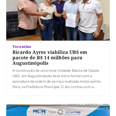
Tocantins
Ricardo Ayres viabiliza UBS em
pacote de R$ 14 milhões para
Augustinópolis
A construção de uma nova Unidade Básica de Saúde,
UBS, em Augustinópolis teve início formal com a
assinatura da ordem de serviço realizada nesta quinta-
feira, na Prefeitura Municipal. O ato contou com a
presença do deputado federal Ricardo Ayres, do
prefeito Roni Teodoro, dos vereadores Daniel Walison,
Toinho da Prefeitura e Solange do Donizete, além […]