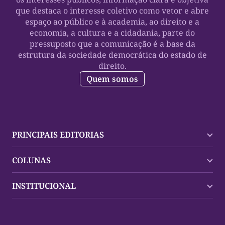
que destaca o interesse coletivo como vetor e abre
espaço ao público e à academia, ao direito e a
economia, a cultura e a cidadania, parte do
pressuposto que a comunicação é a base da
estrutura da sociedade democrática do estado de
direito.
Quem somos
PRINCIPAIS EDITORIAS
Últimas Notícias
COLUNAS
Palmas
Tocantins
Trocando em Miúdos
INSTITUCIONAL
Mundo
Policial
Política
Cultura Dinâmica
Midia Kit
Polícia
Saudabilidade
Contato