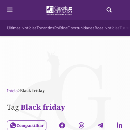
Últimas Notícias
Tocantins
Política
Oportunidades
Boas Notícias
Turis
Black friday
Início
Tag
Black friday
Compartilhar