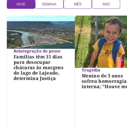
HOJE
SEMANA
MÊS
ANO
Reintegração de posse
Famílias têm 15 dias
para desocupar
chácaras às margens
Tragédia
do lago de Lajeado,
Menino de 3 anos
determina Justiça
sofreu hemorragia
interna; "Houve m
violência", diz dir
do IML