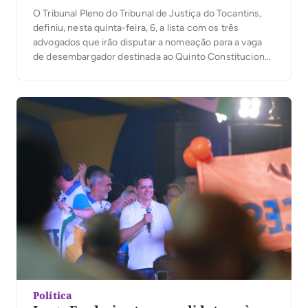
O Tribunal Pleno do Tribunal de Justiça do Tocantins,
definiu, nesta quinta-feira, 6, a lista com os três
advogados que irão disputar a nomeação para a vaga
de desembargador destinada ao Quinto Constitucional.
A presidente do TJTO, desembargadora Maysa
Vendramini Rosal, que presidiu os trabalhos, ressaltou
na abertura da votação, que da lista sêxtupla com […]
Política