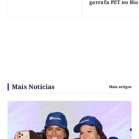
garrafa PET no Rio
Javaés e vídeo aler
para impacto do li
nos rios
Mais Notícias
Mais artigos