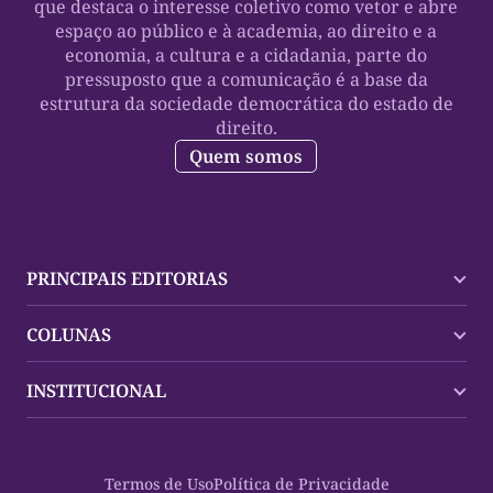
que destaca o interesse coletivo como vetor e abre
espaço ao público e à academia, ao direito e a
economia, a cultura e a cidadania, parte do
pressuposto que a comunicação é a base da
estrutura da sociedade democrática do estado de
direito.
Quem somos
PRINCIPAIS EDITORIAS
Últimas Notícias
COLUNAS
Palmas
Tocantins
Trocando em Miúdos
INSTITUCIONAL
Mundo
Policial
Política
Cultura Dinâmica
Midia Kit
Polícia
Saudabilidade
Contato
Termos de Uso
Política de Privacidade
Oportunidades
Planeta Vivo
Sobre