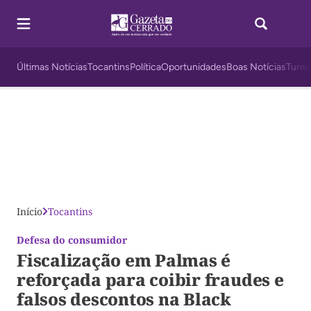
Últimas Notícias
Tocantins
Política
Oportunidades
Boas Notícias
Turis
Início
Tocantins
Defesa do consumidor
Fiscalização em Palmas é
reforçada para coibir fraudes e
falsos descontos na Black