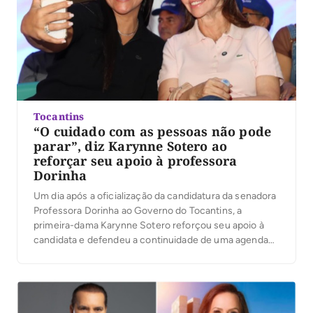
Tocantins
“O cuidado com as pessoas não pode
parar”, diz Karynne Sotero ao
reforçar seu apoio à professora
Dorinha
Um dia após a oficialização da candidatura da senadora
Professora Dorinha ao Governo do Tocantins, a
primeira-dama Karynne Sotero reforçou seu apoio à
candidata e defendeu a continuidade de uma agenda
voltada ao cuidado com as pessoas, à proteção social e
à atenção às famílias tocantinenses. Em vídeo
publicado nesta quinta-feira, 6, Karynne reafirmou sua
[…]