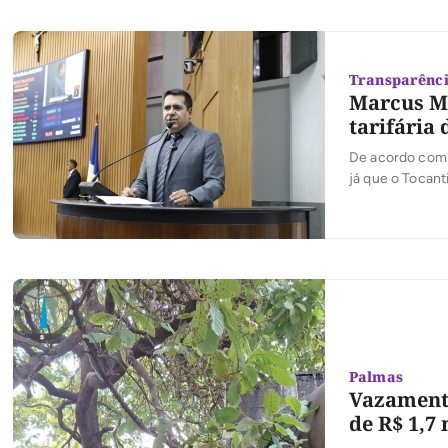
Transparência
Marcus Ma
tarifária
De acordo com o
já que o Tocant
Palmas
Vazamento
de R$ 1,7