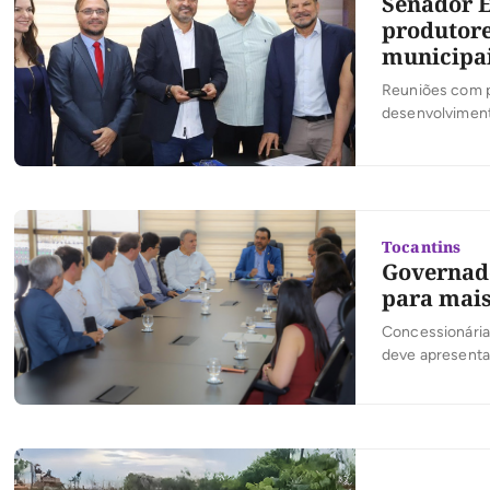
Senador 
produtore
municipa
Reuniões com pr
desenvolviment
presidente do S
Palmas. Ao lad
representantes
Tocantins
Governado
para mais
Concessionária
deve apresentar