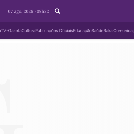
07 ago. 2026
-
09h22
o
TV-Gazeta
Cultura
Publicações Oficiais
Educação
Saúde
Raka Comunica