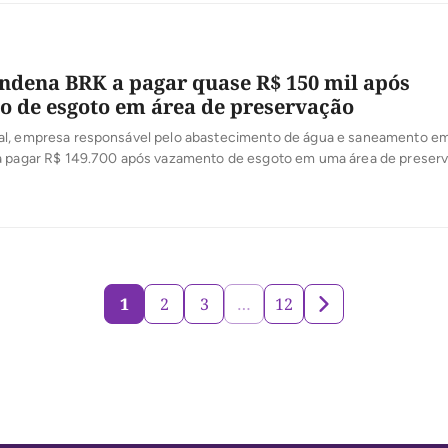
ondena BRK a pagar quase R$ 150 mil após
 de esgoto em área de preservação
l, empresa responsável pelo abastecimento de água e saneamento em
a pagar R$ 149.700 após vazamento de esgoto em uma área de preser
amento aconteceu em maio de 2019, na Área de Preservação Permanent
ul. A decisão ainda cabe recurso. A sentença […]
1
2
3
…
12