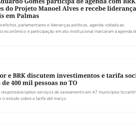
Eduardo Gomes participa de agenda com BRK
s do Projeto Manoel Alves e recebe lideranç
is em Palmas
efeitos, parlamentares e lideranças políticas, agenda voltada ao
o econômico e participação em ato institucional marcaram a agenda d
enado e presidente do PL Tocantins, Eduardo Gomes, nesta terça-feir
o do governador Wanderlei Barbosa, o senador participou de encontro 
 da BRK, empresários e produtores do […]
r e BRK discutem investimentos e tarifa soc
 de 400 mil pessoas no TO
 responsável pelos serviços de saneamento em 47 municípios tocant
 o estudo sobre a tarifa até março