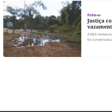
Palmas
Justiça c
vazamento
A BRK Ambienta
foi condenada 
capital. O vaz
na quadra 303 S