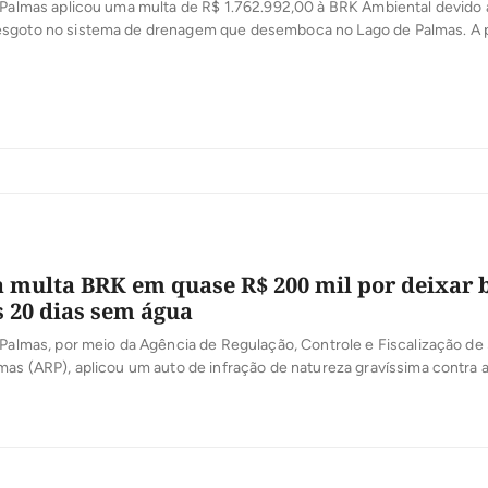
e Palmas aplicou uma multa de R$ 1.762.992,00 à BRK Ambiental devido
sgoto no sistema de drenagem que desemboca no Lago de Palmas. A 
 pela Agência de Regulação, Controle e Fiscalização de Serviços Públi
itura, o vazamento foi identificado na sexta-feira, 11 de […]
a multa BRK em quase R$ 200 mil por deixar 
 20 dias sem água
 Palmas, por meio da Agência de Regulação, Controle e Fiscalização de
mas (ARP), aplicou um auto de infração de natureza gravíssima contra 
aneamento do Tocantins – BRK Ambiental, com uma multa no valor de
enalidade foi imposta pela “descontinuidade injustificada do serviço d