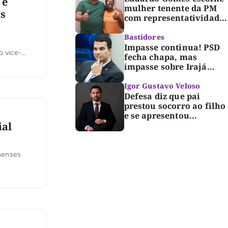
 e
mulher tenente da PM
as
com representatividade
e trajetória de
superação para compor
Bastidores
segunda suplência ao
Impasse continua! PSD
o vice-
Senado
fecha chapa, mas
a, 26, em
impasse sobre Irajá
com
segue até o limite do
prazo no TRE; Laurez diz
Igor Gustavo Veloso
que nome dele não foi
Defesa diz que pai
homologado
prestou socorro ao filho
e se apresentou
espontaneamente à
ial
polícia após morte de
criança de 3 anos
inenses