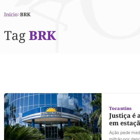
Início
BRK
Tag
BRK
Tocantins
Justiça é
em estaçã
Ação pede medi
milhão por dano