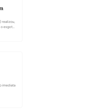
em
 realizou,
 o esgoto
egra o
o imediata