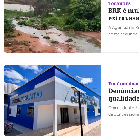
Tocantins
BRK é mul
extravas
A Agência de Re
nesta segunda-f
até a Estação d
trabalho contín
Em Combina
Denúncias
qualidade
O presidente El
da concessionár