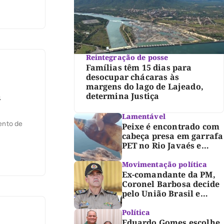
Reintegração de posse
Famílias têm 15 dias para
desocupar chácaras às
margens do lago de Lajeado,
a
determina Justiça
Lamentável
ento de
Peixe é encontrado com
cabeça presa em garrafa
PET no Rio Javaés e
vídeo alerta para
impacto do lixo nos rios
Movimentação política
Ex-comandante da PM,
Coronel Barbosa decide
pelo União Brasil e
reforça chapa federal de
Dorinha
Política
Eduardo Gomes escolhe