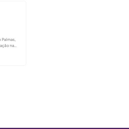
 Palmas,
vação na
e que fica