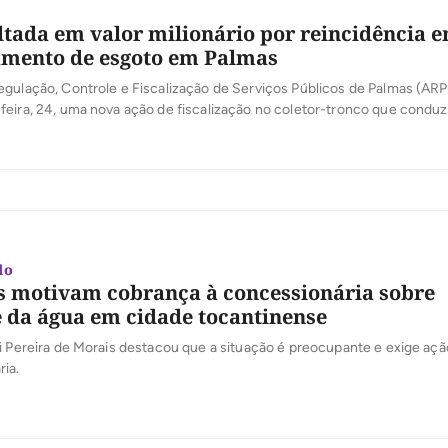
tada em valor milionário por reincidência 
amento de esgoto em Palmas
gulação, Controle e Fiscalização de Serviços Públicos de Palmas (ARP)
eira, 24, uma nova ação de fiscalização no coletor-tronco que conduz
e Tratamento de Esgoto (ETE Norte), na região das Arnos. A vistoria int
uo da Agência em monitorar áreas críticas para garantir […]
do
 motivam cobrança à concessionária sobre
 da água em cidade tocantinense
i Pereira de Morais destacou que a situação é preocupante e exige açã
ia.