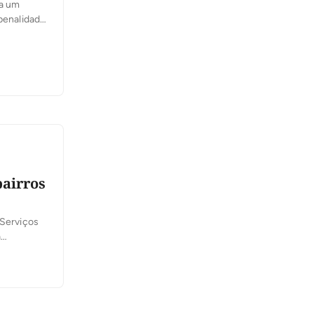
 a um
penalidade
cos (ARP).
bairros
 Serviços
a
 R$
e […]