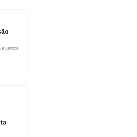
são
e justiça,
ta