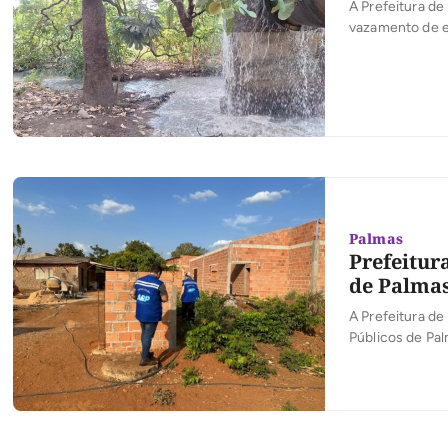
A Prefeitura d
vazamento de e
foi determinada
Segundo a prefe
Palmas
Prefeitur
de Palmas
A Prefeitura de
Públicos de Pal
Companhia de S
195.888,00. A p