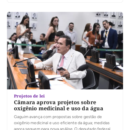
Deputados. À Gazeta, o parlamentar reforçou sua
confiança na Justiça Eleitoral e destacou a importância
da retomada do mandato. “A […]
Projetos de lei
Câmara aprova projetos sobre
oxigênio medicinal e uso da água
Gaguim avança com propostas sobre gestão de
oxigênio medicinal e uso eficiente da água; medidas
agora seguem para nova análise. O deputado federal