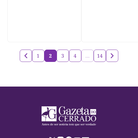
violência", diz dir
do IML
1
2
3
4
…
14