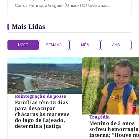
Carlos Henrique Gaguim (União-TO) teve duas
importantes vitórias nesta semana na Câmara dos
Deputados, com a aprovação de projetos de sua
Mais Lidas
autoria em comissões estratégicas da Casa. As
propostas tratam de temas […]
HOJE
SEMANA
MÊS
ANO
Reintegração de posse
Famílias têm 15 dias
para desocupar
chácaras às margens
Tragédia
do lago de Lajeado,
Menino de 3 anos
determina Justiça
sofreu hemorragia
interna; "Houve m