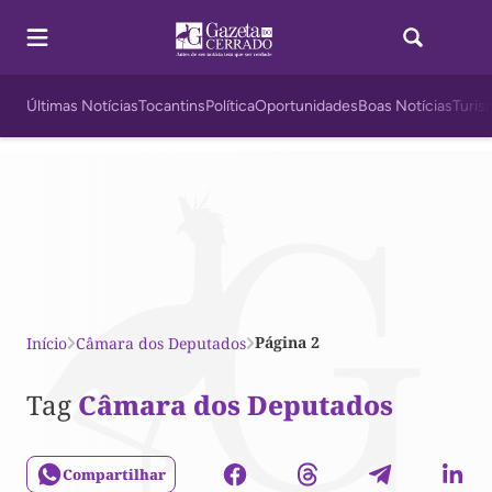
Últimas Notícias
Tocantins
Política
Oportunidades
Boas Notícias
Turis
Página 2
Início
Câmara dos Deputados
Tag
Câmara dos Deputados
Compartilhar