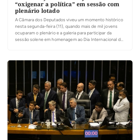
“oxigenar a política” em sessão com
plenário lotado
A Câmara dos Deputados viveu um momento histórico
nesta segunda-feira (11), quando mais de mil jovens
ocuparam o plenário e a galeria para participar da
sessão solene em homenagem ao Dia Internacional da
Juventude. A iniciativa teve entre seus autores o
deputado federal Ricardo Ayres (Republicanos-TO). “A
juventude é a força das grandes transformações
sociais”, […]