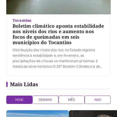
Tocantins
Boletim climático aponta estabilidade
nos níveis dos rios e aumento nos
focos de queimadas em seis
municípios do Tocantins
Distribuição dos níveis dos rios no Estado registra
tendência à estabilidade e, em fevereiro, as
precipitações de chuvas se mantiveram próximas à
média da série histórica O 26º Boletim Climático e de
Riscos de Incêndio no Tocantins, publicado nesta
segunda-feira (10) pelo governo do Tocantins, por
Mais Lidas
intermédio da Secretaria do Meio Ambiente e
Recursos Hídricos […]
HOJE
SEMANA
MÊS
ANO