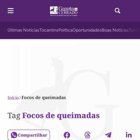
Últimas Notícias
Tocantins
Política
Oportunidades
Boas Notícias
Turis
Focos de queimadas
Início
Tag
Focos de queimadas
Compartilhar