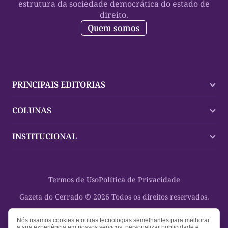
estrutura da sociedade democrática do estado de
direito.
Quem somos
PRINCIPAIS EDITORIAS
Últimas Notícias
COLUNAS
Palmas
Tocantins
Trocando em Miúdos
INSTITUCIONAL
Mundo
Policial
Política
Cultura Dinâmica
Midia Kit
Polícia
Saudabilidade
Contato
Termos de Uso
Política de Privacidade
Oportunidades
Planeta Vivo
Sobre
Cultura
Espaço Cidadania
Gazeta do Cerrado © 2026 Todos os direitos reservados.
Saúde
Turistando Gazeta
Educação
Nosso Direito
Nós usamos cookies e outras tecnologias semelhantes para melhorar
a sua experiência em nossos serviços, personalizar publicidade e