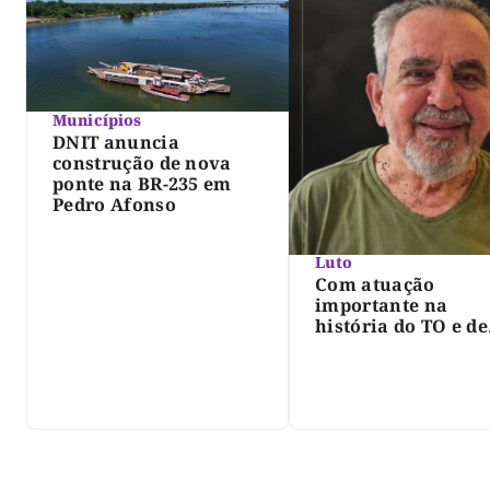
Municípios
DNIT anuncia
construção de nova
ponte na BR-235 em
Pedro Afonso
Luto
Com atuação
importante na
história do TO e de
Palmas, morre Isra
Siqueira; Palmas
decreta luto oficia
três dias