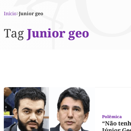
Início
Junior geo
Tag
Junior geo
Polêmica
“Não tenh
Júnior Ge