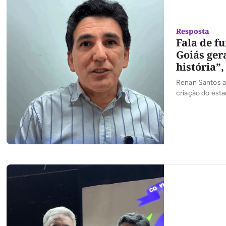
Resposta
Fala de f
Goiás ger
história”
Renan Santos af
criação do esta