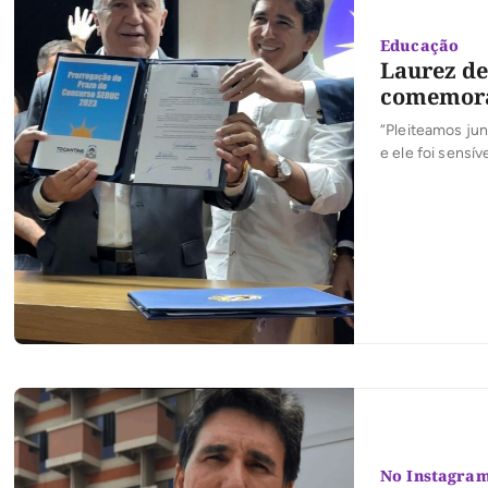
Educação
Laurez de
comemor
“Pleiteamos ju
e ele foi sensí
demais na redis
declarou o dep
No Instagra