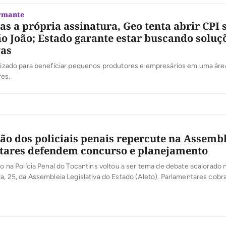
rmante
s a própria assinatura, Geo tenta abrir CPI 
ão João; Estado garante estar buscando soluç
vas
alizado para beneficiar pequenos produtores e empresários em uma área
res.
ão dos policiais penais repercute na Assembl
tares defendem concurso e planejamento
ivo na Polícia Penal do Tocantins voltou a ser tema de debate acalorado
ra, 25, da Assembleia Legislativa do Estado (Aleto). Parlamentares cobr
m novo concurso público e questionaram a sobrecarga enfrentada pelos
agravou com a crise gerada pela suspensão dos plantões […]