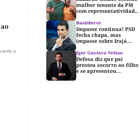
mulher tenente da PM
com representatividade
e trajetória de
superação para compor
Bastidores
 ao
segunda suplência ao
Impasse continua! PSD
Senado
fecha chapa, mas
impasse sobre Irajá
segue até o limite do
icando a
prazo no TRE; Laurez diz
Igor Gustavo Veloso
que nome dele não foi
Defesa diz que pai
homologado
prestou socorro ao filho
e se apresentou
espontaneamente à
polícia após morte de
criança de 3 anos