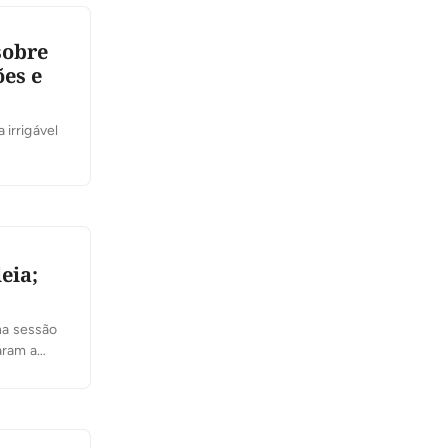
sobre
ões e
 irrigável
eia;
 na sessão
aram a
 policiais