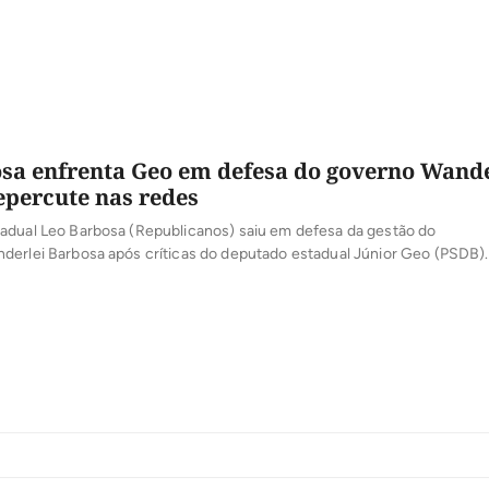
sa enfrenta Geo em defesa do governo Wande
epercute nas redes
adual Leo Barbosa (Republicanos) saiu em defesa da gestão do
derlei Barbosa após críticas do deputado estadual Júnior Geo (PSDB)
bleia Legislativa do Tocantins, Leo Barbosa destacou os avanços da a
sobretudo na infraestrutura viária, saúde e educação. Segundo Leo, o
 o estado para acompanhar de perto as necessidades da população […]