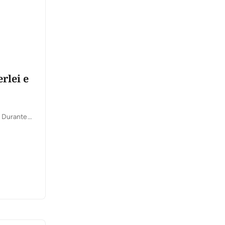
rlei e
. Durante
tual
 governador