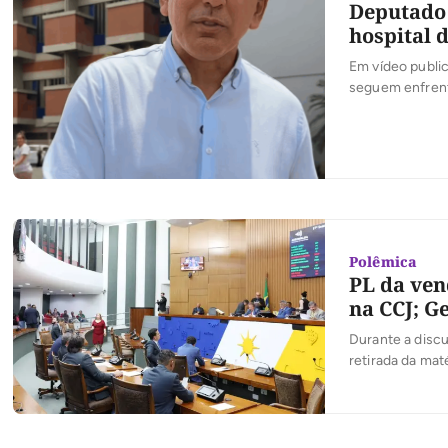
Deputado 
hospital 
Em vídeo public
seguem enfrent
Polêmica
PL da ven
na CCJ; G
Durante a discu
retirada da mat