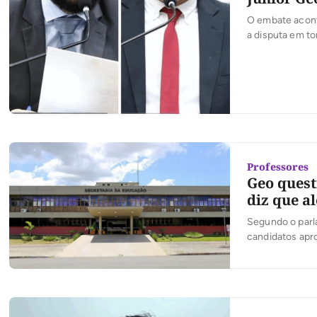
O embate acont
a disputa em t
Professores
Geo quest
diz que a
Segundo o parla
candidatos apro