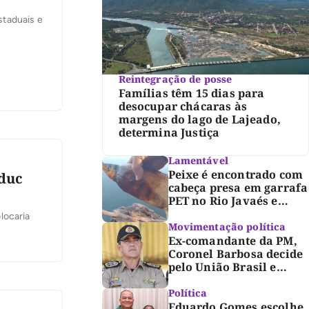
staduais e
Reintegração de posse
Famílias têm 15 dias para
desocupar chácaras às
margens do lago de Lajeado,
determina Justiça
Lamentável
Peixe é encontrado com
educ
cabeça presa em garrafa
PET no Rio Javaés e
vídeo alerta para
locaria
impacto do lixo nos rios
Movimentação política
Ex-comandante da PM,
Coronel Barbosa decide
pelo União Brasil e
reforça chapa federal de
Dorinha
Política
Eduardo Gomes escolhe