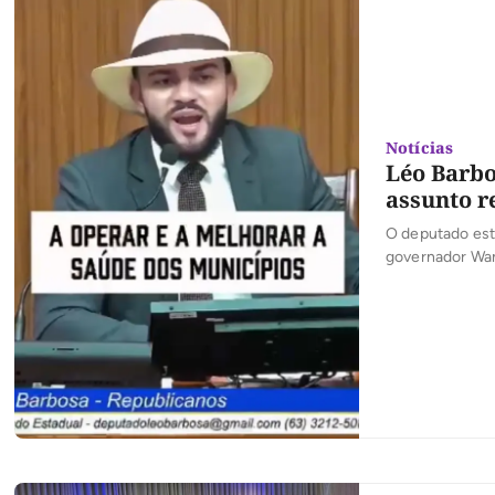
Notícias
Léo Barbo
assunto r
O deputado est
governador Wan
sessão na Assem
administração, 
tem percorrido