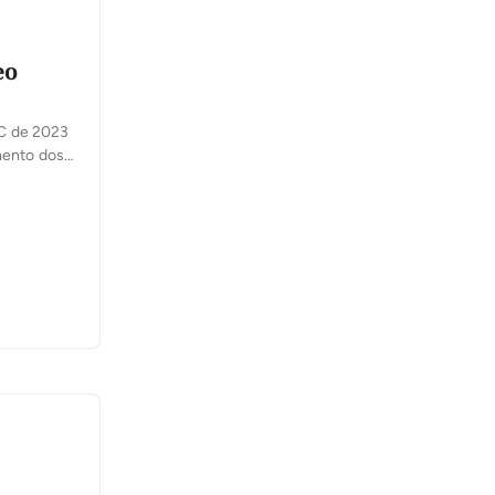
eo
UC de 2023
mento dos
ucadores” –