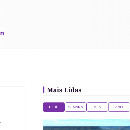
Mais Lidas
HOJE
SEMANA
MÊS
ANO
e