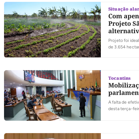
Situação ala
Com apena
Projeto S
alternati
Projeto foi ide
de 3.654 hecta
Tocantins
Mobilizaç
parlamen
A falta de efet
desta terça-fei
realização de u
penais, que se 