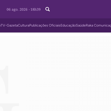
06 ago. 2026
-
18h39
o
TV-Gazeta
Cultura
Publicações Oficiais
Educação
Saúde
Raka Comunica