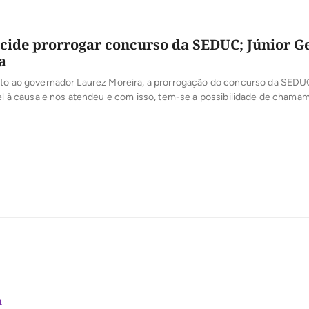
cide prorrogar concurso da SEDUC; Júnior G
a
nto ao governador Laurez Moreira, a prorrogação do concurso da SED
vel à causa e nos atendeu e com isso, tem-se a possibilidade de chama
tribuição e posse dos aprovados. Isso é valorização e respeito aos ed
utado estadual Professor Júnior Geo (PSDB), […]
m