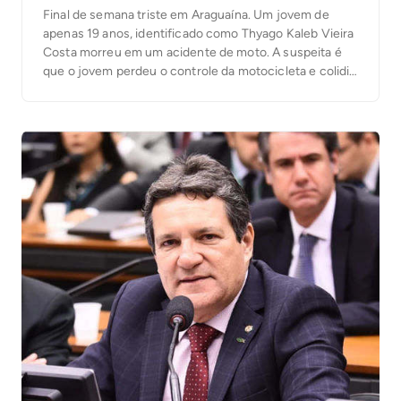
Final de semana triste em Araguaína. Um jovem de
apenas 19 anos, identificado como Thyago Kaleb Vieira
Costa morreu em um acidente de moto. A suspeita é
que o jovem perdeu o controle da motocicleta e colidiu
com uma árvore em um canteiro da Avenida Filadélfia.
A fatalidade aconteceu na madrugada desse domingo,
23. Conforme […]