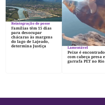
Reintegração de posse
Famílias têm 15 dias
para desocupar
chácaras às margens
do lago de Lajeado,
determina Justiça
Lamentável
Peixe é encontrado
com cabeça presa 
garrafa PET no Rio
Javaés e vídeo aler
para impacto do li
nos rios