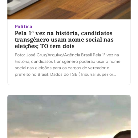
Política
Pela 1ª vez na história, candidatos
transgênero usam nome social nas
eleições; TO tem dois
Foto: José Cruz/Arquivo/Agência Brasil Pela 1ª vez na
história, candidatos transgênero poderão usar o nome
social nas eleições para os cargos de vereador e
prefeito no Brasil. Dados do TSE (Tribunal Superior
Eleitoral) mostram que 159 dos 551.470 postulantes
concorrem a vagas em Câmaras municipais. Nenhum
candidatou-se a prefeituras. O Estado de São Paulo foi
o que […]