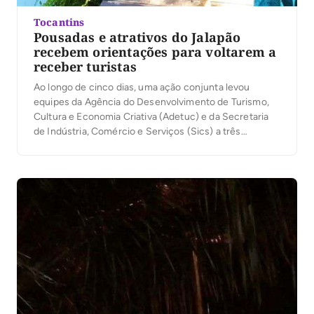
Tocantins
Pousadas e atrativos do Jalapão
recebem orientações para voltarem a
receber turistas
Ao longo de cinco dias, uma ação conjunta levou
equipes da Agência do Desenvolvimento de Turismo,
Cultura e Economia Criativa (Adetuc) e da Secretaria
de Indústria, Comércio e Serviços (Sics) a três
municípios da Região Turística Encantos do Jalapão,
Ponte Alta, Mateiros e São Félix. A meta era visitar o
maior número possível de empreendimentos […]