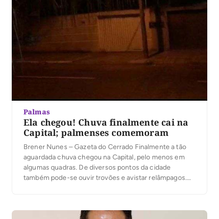
Palmas
Ela chegou! Chuva finalmente cai na
Capital; palmenses comemoram
Brener Nunes – Gazeta do Cerrado Finalmente a tão
aguardada chuva chegou na Capital, pelo menos em
algumas quadras. De diversos pontos da cidade
também pode-se ouvir trovões e avistar relâmpagos.
Mais aguardada que resultado da Mega-Sena, a tão
falada deu o ar da graça na madrugada desta terça-
feira, 22. A manhã desta terça-feira segue […]