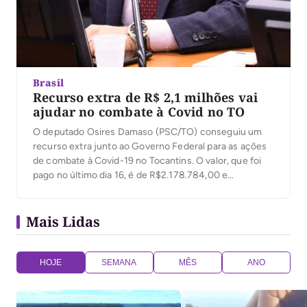
Brasil
Recurso extra de R$ 2,1 milhões vai
ajudar no combate à Covid no TO
O deputado Osires Damaso (PSC/TO) conseguiu um
recurso extra junto ao Governo Federal para as ações
de combate à Covid-19 no Tocantins. O valor, que foi
pago no último dia 16, é de R$2.178.784,00 e
contempla oito cidades tocantinenses. As cidades
beneficiadas são: Augustinópolis R$ 250 mil; Campos
Mais Lidas
Lindos R$ 245.098,00; Colinas R$ 500 mil; […]
HOJE
SEMANA
MÊS
ANO