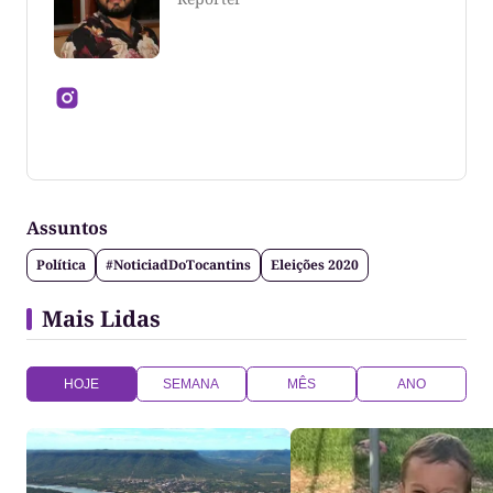
Jornalista formado pela Universidade Federal do
Tocantins
Assuntos
Política
#NoticiadDoTocantins
Eleições 2020
Mais Lidas
HOJE
SEMANA
MÊS
ANO