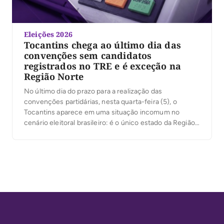
Eleições 2026
Tocantins chega ao último dia das
convenções sem candidatos
registrados no TRE e é exceção na
Região Norte
No último dia do prazo para a realização das
convenções partidárias, nesta quarta-feira (5), o
Tocantins aparece em uma situação incomum no
cenário eleitoral brasileiro: é o único estado da Região
Norte que ainda não possui nenhum candidato
registrado no sistema DivulgaCandContas, plataforma
oficial do Tribunal Superior Eleitoral (TSE) que reúne os
pedidos de registro […]