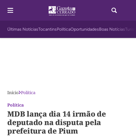
Últimas Notícias
Tocantins
Política
Oportunidades
Boas Notícias
Turis
Início
Política
Política
MDB lança dia 14 irmão de
deputado na disputa pela
prefeitura de Pium