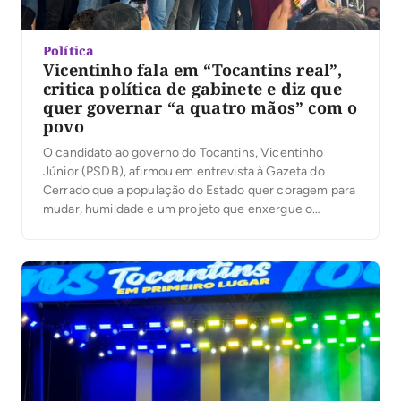
Política
Vicentinho fala em “Tocantins real”,
critica política de gabinete e diz que
quer governar “a quatro mãos” com o
povo
O candidato ao governo do Tocantins, Vicentinho
Júnior (PSDB), afirmou em entrevista à Gazeta do
Cerrado que a população do Estado quer coragem para
mudar, humildade e um projeto que enxergue o
“Tocantins real”, longe do mundo dos gabinetes e do
diário oficial. A declaração foi dada após uma série de
agendas em municípios de […]