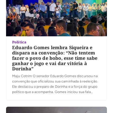
Política
Eduardo Gomes lembra Siqueira e
dispara na convenção: “Não tentem
fazer o povo de bobo, esse time sabe
ganhar o jogo e vai dar vitória à
Dorinha”
Maju Cotrim O senador Eduardo Gomes discursou na
convenção que oficializou sua caminhada à reeleição.
Ele destacou o preparo de Dorinha e a força do grupo
político que a acompanha. Gomes iniciou sua fala
exaltando o governador Wanderlei Barbosa. “A
perseguição nem a inveja mudam a determinação do
governador Wanderlei Barbosa”, afirmou. Em seguida,