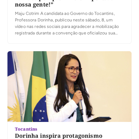
nossa gente!”
Maju Cotrim A candidata ao Governo do Tocantins,
Professora Dorinha, publicou neste sábado, 8, um
vídeo nas redes sociais para agradecer a mobilização
registrada durante a convenção que oficializou sua
candidatura. Segundo a organização, mais de 25 mil
pessoas participaram do evento. No vídeo, Dorinha
destacou a presença das caravanas, lideranças e
apoiadores que participaram […]
Tocantins
Dorinha inspira protagonismo