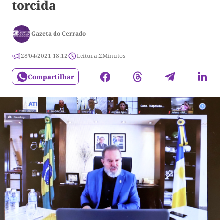
torcida
Gazeta do Cerrado
28/04/2021 18:12
Leitura:
2
Minutos
Compartilhar