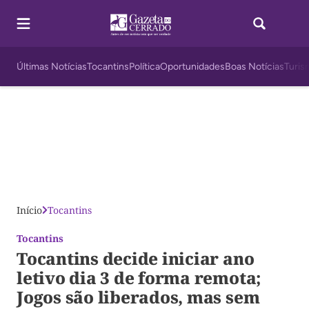
Últimas Notícias
Tocantins
Política
Oportunidades
Boas Notícias
Turis
Início
Tocantins
Tocantins
Tocantins decide iniciar ano
letivo dia 3 de forma remota;
Jogos são liberados, mas sem