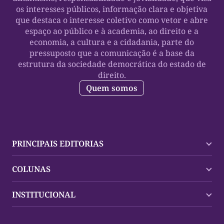
os interesses públicos, informação clara e objetiva
que destaca o interesse coletivo como vetor e abre
espaço ao público e à academia, ao direito e a
economia, a cultura e a cidadania, parte do
pressuposto que a comunicação é a base da
estrutura da sociedade democrática do estado de
direito.
Quem somos
PRINCIPAIS EDITORIAS
Últimas Notícias
COLUNAS
Palmas
Tocantins
Trocando em Miúdos
INSTITUCIONAL
Mundo
Policial
Política
Cultura Dinâmica
Midia Kit