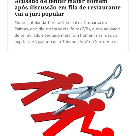
Acusado de tentar matar homem
após discussão em fila de restaurante
vai a júri popular
Nunes, titular da 1ª Vara Criminal da Comarca de
Palmas, decidiu, nesta sexta-feira (7/8), que o acusado
de ter atirado e tentado matar um homem nas ruas da
capital será julgado pelo Tribunal do Júri. Conforme o
processo, o crime aconteceu na manhã de 21 de
janeiro deste ano, na Quadra 101 Norte, na capital, […]