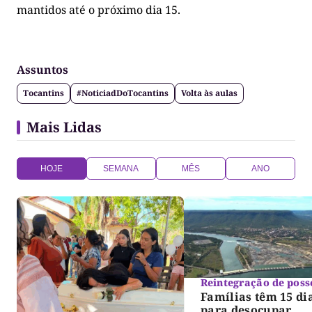
mantidos até o próximo dia 15.
Assuntos
Tocantins
#NoticiadDoTocantins
Volta às aulas
Mais Lidas
HOJE
SEMANA
MÊS
ANO
Reintegração de poss
Famílias têm 15 di
para desocupar