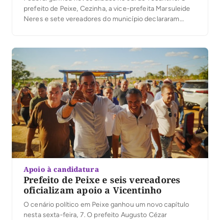
prefeito de Peixe, Cezinha, a vice-prefeita Marsuleide
Neres e sete vereadores do município declararam
apoio à candidatura do deputado federal ao Senado. A
manifestação das lideranças reforça a construção de
um projeto que tem os municípios como uma […]
Apoio à candidatura
Prefeito de Peixe e seis vereadores
oficializam apoio a Vicentinho
O cenário político em Peixe ganhou um novo capítulo
nesta sexta-feira, 7. O prefeito Augusto Cézar