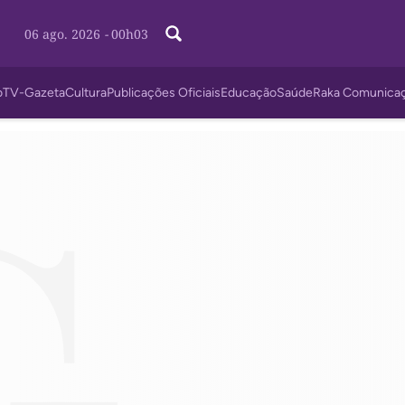
06 ago. 2026
-
00h03
o
TV-Gazeta
Cultura
Publicações Oficiais
Educação
Saúde
Raka Comunica