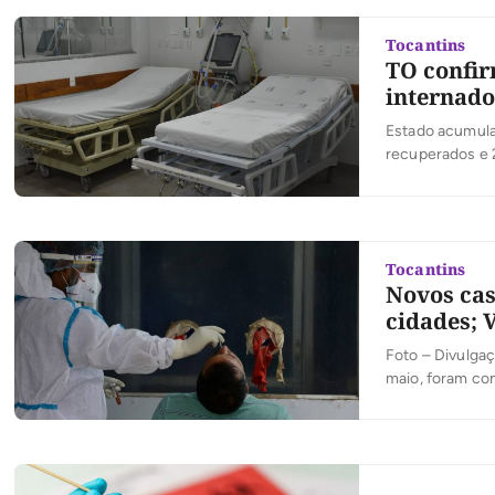
Tocantins
TO confir
internado
Estado acumula
recuperados e 2
Tocantins
Novos cas
cidades; 
Foto – Divulgaç
maio, foram con
registrado 11 n
tiveram seus re