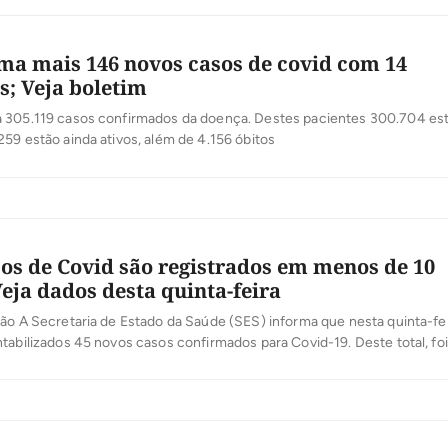
ma mais 146 novos casos de covid com 14
s; Veja boletim
 305.119 casos confirmados da doença. Destes pacientes 300.704 es
59 estão ainda ativos, além de 4.156 óbitos
os de Covid são registrados em menos de 10
Veja dados desta quinta-feira
ão A Secretaria de Estado da Saúde (SES) informa que nesta quinta-fei
tabilizados 45 novos casos confirmados para Covid-19. Deste total, foi
as últimas 24 horas e o restante por exames coletados em dias anterior
sultados inseridos no sistema, pelos municípios, na data […]