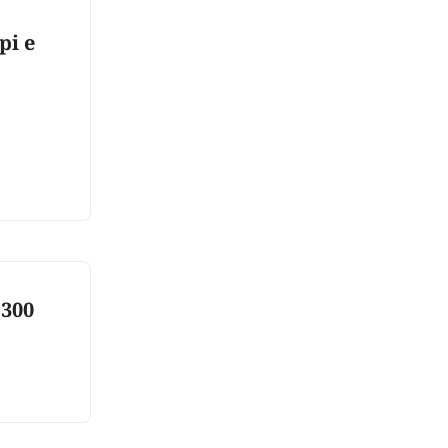
pi e
 300