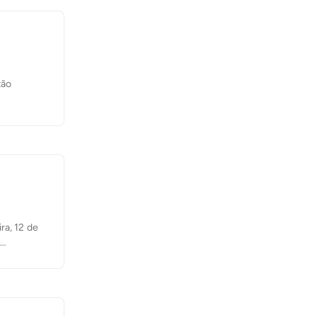
tão
ra, 12 de
es e que