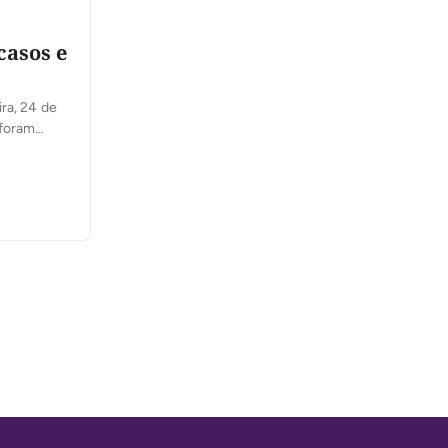
casos e
ra, 24 de
 foram
ores e que