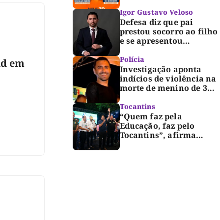
Igor Gustavo Veloso
Defesa diz que pai
prestou socorro ao filho
e se apresentou
espontaneamente à
polícia após morte de
Polícia
id em
criança de 3 anos
Investigação aponta
indícios de violência na
morte de menino de 3
anos em Palmas
Tocantins
“Quem faz pela
Educação, faz pelo
Tocantins”, afirma
Marcus Marcelo durante
reunião com
professores e lideranças
em Palmas