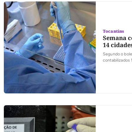
Tocantins
Semana c
14 cidade
Segundo o bole
contabilizados