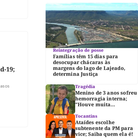
Reintegração de posse
Famílias têm 15 dias para
desocupar chácaras às
margens do lago de Lajeado,
d-19;
determina Justiça
casos
Tragédia
Menino de 3 anos sofreu
hemorragia interna;
"Houve muita
violência", diz diretor
do IML
Tocantins
Ataídes escolhe
subtenente da PM para
vice; Saiba quem ela é!