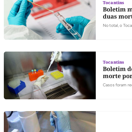
Tocantins
Boletim m
duas mort
No total, o Toc
Tocantins
Boletim d
morte por
Casos foram re