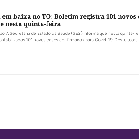
em baixa no TO: Boletim registra 101 novos 
 nesta quinta-feira
ão A Secretaria de Estado da Saúde (SES) informa que nesta quinta-fei
ntabilizados 101 novos casos confirmados para Covid-19. Deste total,
nas últimas 24 horas e o restante por exames coletados em dias anteri
sultados inseridos no sistema, pelos municípios, na data […]