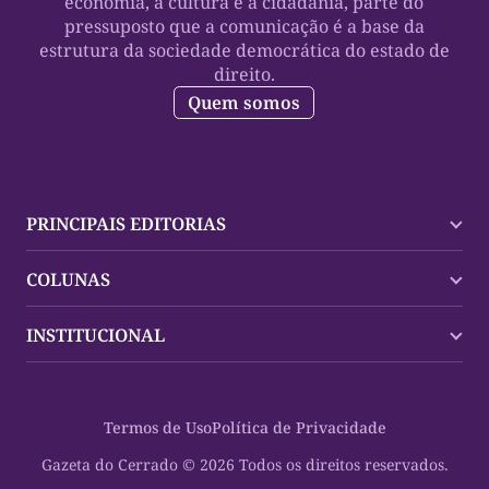
economia, a cultura e a cidadania, parte do
pressuposto que a comunicação é a base da
estrutura da sociedade democrática do estado de
direito.
Quem somos
PRINCIPAIS EDITORIAS
Últimas Notícias
COLUNAS
Palmas
Tocantins
Trocando em Miúdos
INSTITUCIONAL
Mundo
Policial
Política
Cultura Dinâmica
Midia Kit
Polícia
Saudabilidade
Contato
Termos de Uso
Política de Privacidade
Oportunidades
Planeta Vivo
Sobre
Cultura
Espaço Cidadania
Gazeta do Cerrado © 2026 Todos os direitos reservados.
Saúde
Turistando Gazeta