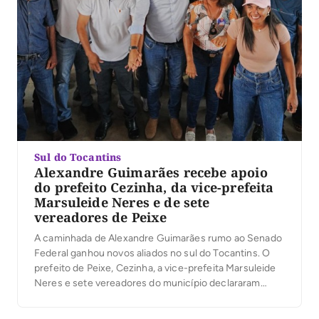
Sul do Tocantins
Alexandre Guimarães recebe apoio
do prefeito Cezinha, da vice-prefeita
Marsuleide Neres e de sete
vereadores de Peixe
A caminhada de Alexandre Guimarães rumo ao Senado
Federal ganhou novos aliados no sul do Tocantins. O
prefeito de Peixe, Cezinha, a vice-prefeita Marsuleide
Neres e sete vereadores do município declararam
apoio à candidatura do deputado federal ao Senado. A
manifestação das lideranças reforça a construção de