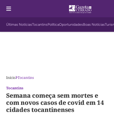
Últimas Notícias
Tocantins
Política
Oportunidades
Boas Notícias
Turis
Início
Tocantins
Tocantins
Semana começa sem mortes e
com novos casos de covid em 14
cidades tocantinenses