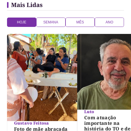
Mais Lidas
HOJE
SEMANA
MÊS
ANO
Luto
Com atuação
importante na
Gustavo Feitosa
história do TO e de
Foto de mãe abraçada