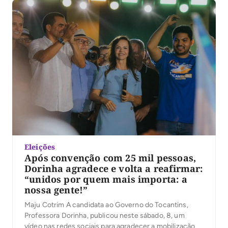
o evento reuniu jovens de Palmas em torno de […]
Eleições
Após convenção com 25 mil pessoas,
Dorinha agradece e volta a reafirmar:
“unidos por quem mais importa: a
nossa gente!”
Maju Cotrim A candidata ao Governo do Tocantins,
Professora Dorinha, publicou neste sábado, 8, um
vídeo nas redes sociais para agradecer a mobilização