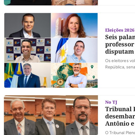
Eleições 2026
Seis pala
professor
disputam
Os eleitores vo
República, sena
No TJ
Tribunal P
desembarg
Antônio e
O Tribunal Pleno