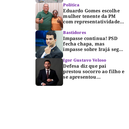
Dorinha
Política
Eduardo Gomes escolhe
mulher tenente da PM
com representatividade e
trajetória de superação
para compor segunda
Bastidores
suplência ao Senado
Impasse continua! PSD
fecha chapa, mas
impasse sobre Irajá segue
até o limite do prazo no
TRE; Laurez diz que nome
Igor Gustavo Veloso
dele não foi homologado
Defesa diz que pai
prestou socorro ao filho e
se apresentou
espontaneamente à
polícia após morte de
criança de 3 anos