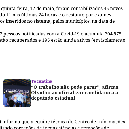
quinta-feira, 12 de maio, foram contabilizados 45 novos
ado 11 nas últimas 24 horas e o restante por exames
os inseridos no sistema, pelos municípios, na data de
32 pessoas notificadas com a Covid-19 e acumula 304.975
stão recuperados e 195 estão ainda ativos (em isolamento
Tocantins
“O trabalho não pode parar”, afirma
Olyntho ao oficializar candidatura a
deputado estadual
) informa que a equipe técnica do Centro de Informações
izado correções de inconsistências e remoções de