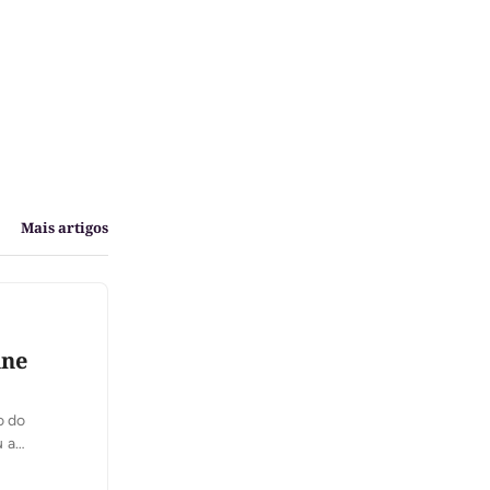
Mais artigos
nne
o do
u a
 atenção às
a […]