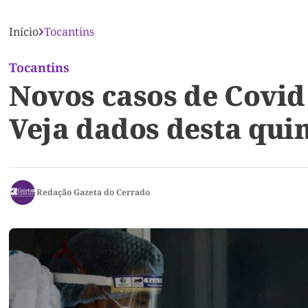
Início
Tocantins
Tocantins
Novos casos de Covid
Veja dados desta quin
Redação Gazeta do Cerrado