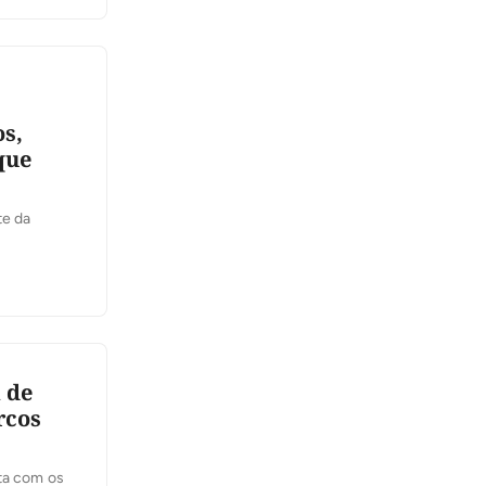
s,
que
te da
a de
rcos
sta com os