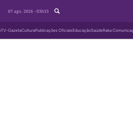
07 ago. 2026
-
03h33
o
TV-Gazeta
Cultura
Publicações Oficiais
Educação
Saúde
Raka Comunica