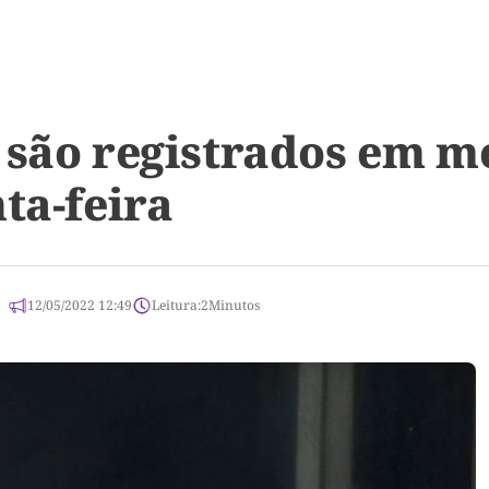
 são registrados em me
ta-feira
12/05/2022 12:49
Leitura:
2
Minutos