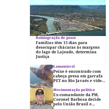
Reintegração de posse
Famílias têm 15 dias para
desocupar chácaras às margens
do lago de Lajeado, determina
Justiça
Lamentável
Peixe é encontrado com
cabeça presa em garrafa
PET no Rio Javaés e vídeo
alerta para impacto do
lixo nos rios
Movimentação política
Ex-comandante da PM,
Coronel Barbosa decide
pelo União Brasil e
reforça chapa federal de