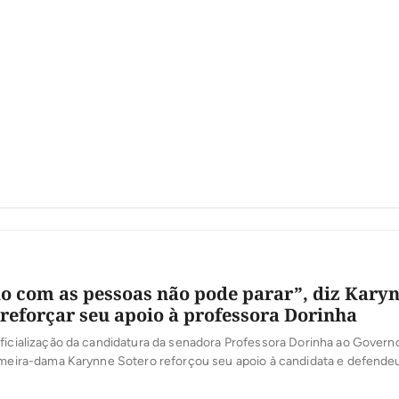
o com as pessoas não pode parar”, diz Kary
 reforçar seu apoio à professora Dorinha
ficialização da candidatura da senadora Professora Dorinha ao Govern
imeira-dama Karynne Sotero reforçou seu apoio à candidata e defende
 uma agenda voltada ao cuidado com as pessoas, à proteção social e à
inenses. Em vídeo publicado nesta quinta-feira, 6, Karynne reafirmou su