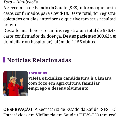
Foto – Divulgação
A Secretaria de Estado da Saúde (SES) informa que nesta 
casos confirmados para Covid-19. Deste total, foi registr
coletados em dias anteriores e que tiveram seus resultad
ontem.
Desta forma, hoje o Tocantins registra um total de 936.4
casos confirmados da doença. Destes pacientes 300.624 e
domiciliar ou hospitalar), além de 4.156 óbitos.
Notícias Relacionadas
Tocantins
Vilela oficializa candidatura à Câmara
com foco em agricultura familiar,
emprego e desenvolvimento
OBSERVAÇÃO:
A Secretaria de Estado da Saúde (SES-TO
Estratégicas em Vigilância em Saúde (CIEVS-TO) tem real