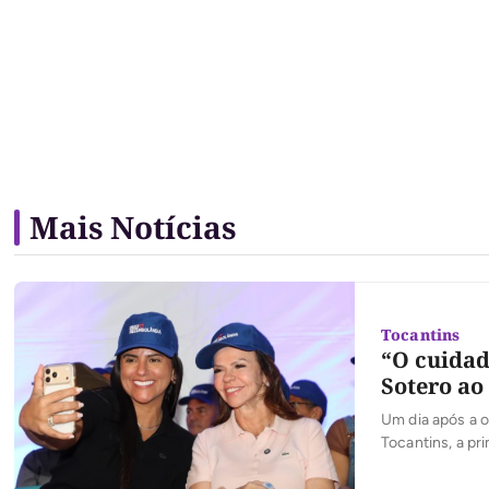
Mais Notícias
Tocantins
“O cuidad
Sotero ao
Um dia após a o
Tocantins, a pr
continuidade de
famílias tocant