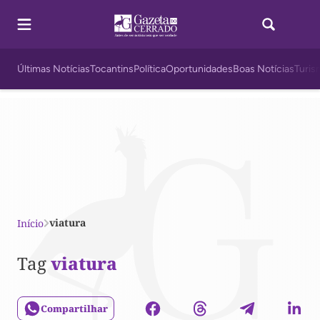
Últimas Notícias
Tocantins
Política
Oportunidades
Boas Notícias
Turis
viatura
Início
Tag
viatura
Compartilhar