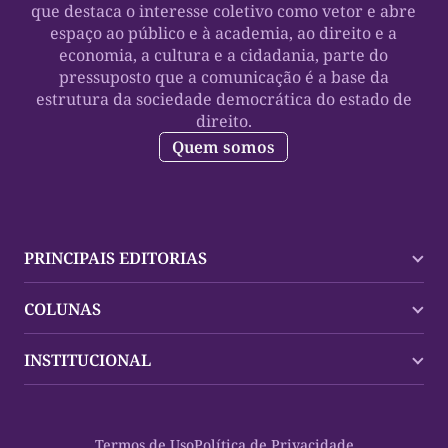
que destaca o interesse coletivo como vetor e abre
espaço ao público e à academia, ao direito e a
economia, a cultura e a cidadania, parte do
pressuposto que a comunicação é a base da
estrutura da sociedade democrática do estado de
direito.
Quem somos
PRINCIPAIS EDITORIAS
Últimas Notícias
COLUNAS
Palmas
Tocantins
Trocando em Miúdos
INSTITUCIONAL
Mundo
Policial
Política
Cultura Dinâmica
Midia Kit
Polícia
Saudabilidade
Contato
Termos de Uso
Política de Privacidade
Oportunidades
Planeta Vivo