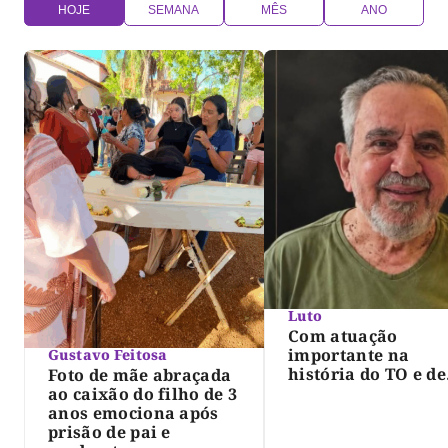
HOJE
SEMANA
MÊS
ANO
Luto
Com atuação
importante na
Gustavo Feitosa
história do TO e de
Foto de mãe abraçada
Palmas, morre Isra
ao caixão do filho de 3
Siqueira; Palmas
anos emociona após
decreta luto oficia
prisão de pai e