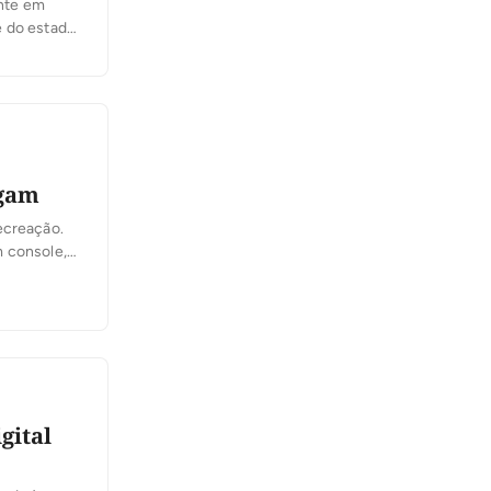
ente em
e do estado
No […]
ogam
ecreação.
m console,
 o celular
gital