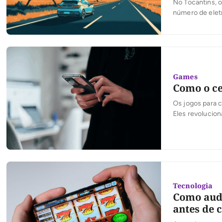
No Tocantins, o
número de elet
— que a frota m
Games
Como o ce
Os jogos para c
Eles revolucio
uma televisão, 
no bolso de um
Tecnologia
Como audi
antes de 