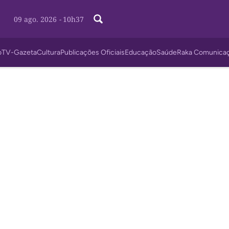
09 ago. 2026
-
10h37
o
TV-Gazeta
Cultura
Publicações Oficiais
Educação
Saúde
Raka Comunica