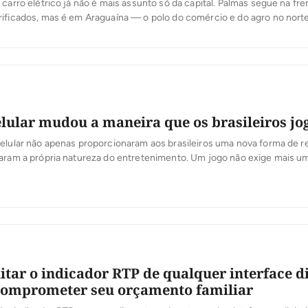
 carro elétrico já não é mais assunto só da capital. Palmas segue na fr
rificados, mas é em Araguaína — o polo do comércio e do agro no nort
ais cresce: alta de 90% em apenas três meses, contra 29% da capital. 
lular mudou a maneira que os brasileiros j
elular não apenas proporcionaram aos brasileiros uma nova forma de r
naram a própria natureza do entretenimento. Um jogo não exige mais u
uma longa instalação ou uma tarde inteira para ser gratuito. Hoje em dia,
a pessoa pode transformar uma viagem de […]
tar o indicador RTP de qualquer interface di
comprometer seu orçamento familiar