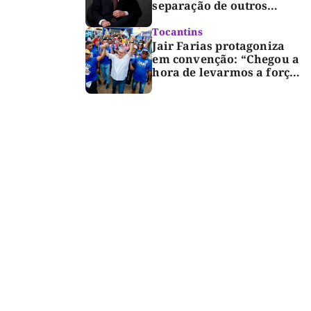
separação de outros
presos é medida de
segurança
Tocantins
Jair Farias protagoniza
em convenção: “Chegou a
hora de levarmos a força
do Bico para o Congresso”