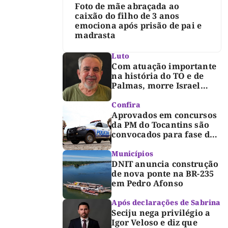
Foto de mãe abraçada ao
caixão do filho de 3 anos
emociona após prisão de pai e
madrasta
Luto
Com atuação importante
na história do TO e de
Palmas, morre Israel
Siqueira; Palmas decreta
luto oficial de três dias
Confira
Aprovados em concursos
da PM do Tocantins são
convocados para fase de
inclusão e posse
Municípios
DNIT anuncia construção
de nova ponte na BR-235
em Pedro Afonso
Após declarações de Sabrina
Seciju nega privilégio a
Igor Veloso e diz que