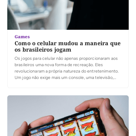
Games
Como o celular mudou a maneira que
os brasileiros jogam
Os jogos para celular não apenas proporcionaram aos
brasileiros uma nova forma de recreação. Eles
revolucionaram a própria natureza do entretenimento.
Um jogo não exige mais um console, uma televisão,
uma longa instalação ou uma tarde inteira para ser
gratuito. Hoje em dia, o celular no bolso de uma pessoa
pode transformar uma viagem de […]