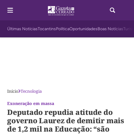
Últimas Notícias
Tocantins
Política
Oportunidades
Boas Notícias
Turis
Início
Tecnologia
Exoneração em massa
Deputado repudia atitude do
governo Laurez de demitir mais
de 1,2 mil na Educação: “são