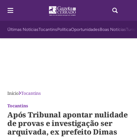
Últimas Notícias
Tocantins
Política
Oportunidades
Boas Notícias
Turis
Início
Tocantins
Tocantins
Após Tribunal apontar nulidade
de provas e investigação ser
arquivada, ex prefeito Dimas