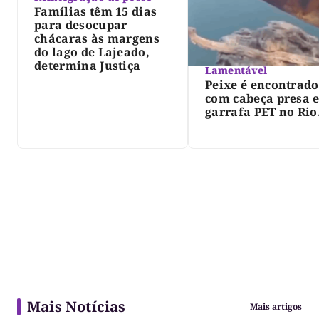
Famílias têm 15 dias
para desocupar
chácaras às margens
do lago de Lajeado,
determina Justiça
Lamentável
Peixe é encontrado
com cabeça presa 
garrafa PET no Rio
Javaés e vídeo aler
para impacto do li
nos rios
Mais Notícias
Mais artigos