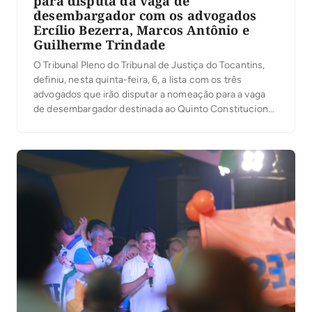
para disputa da vaga de
desembargador com os advogados
Ercílio Bezerra, Marcos Antônio e
Guilherme Trindade
O Tribunal Pleno do Tribunal de Justiça do Tocantins,
definiu, nesta quinta-feira, 6, a lista com os três
advogados que irão disputar a nomeação para a vaga
de desembargador destinada ao Quinto Constitucional.
A presidente do TJTO, desembargadora Maysa
Vendramini Rosal, que presidiu os trabalhos, ressaltou
na abertura da votação, que da lista sêxtupla com […]