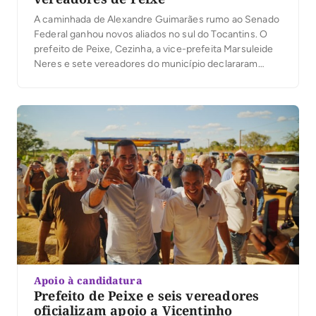
A caminhada de Alexandre Guimarães rumo ao Senado
Federal ganhou novos aliados no sul do Tocantins. O
prefeito de Peixe, Cezinha, a vice-prefeita Marsuleide
Neres e sete vereadores do município declararam
apoio à candidatura do deputado federal ao Senado. A
manifestação das lideranças reforça a construção de
um projeto que tem os municípios como uma […]
Apoio à candidatura
Prefeito de Peixe e seis vereadores
oficializam apoio a Vicentinho