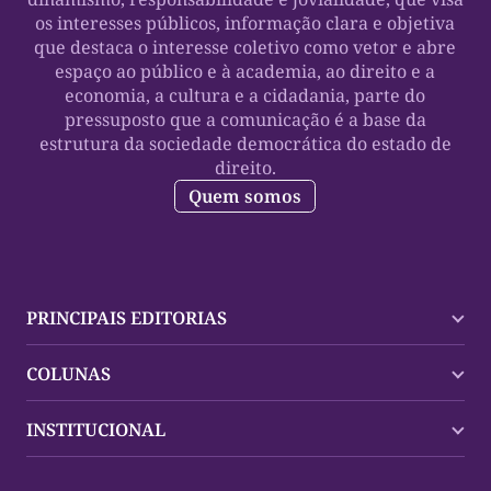
os interesses públicos, informação clara e objetiva
que destaca o interesse coletivo como vetor e abre
espaço ao público e à academia, ao direito e a
economia, a cultura e a cidadania, parte do
pressuposto que a comunicação é a base da
estrutura da sociedade democrática do estado de
direito.
Quem somos
PRINCIPAIS EDITORIAS
Últimas Notícias
COLUNAS
Palmas
Tocantins
Trocando em Miúdos
INSTITUCIONAL
Mundo
Policial
Política
Cultura Dinâmica
Midia Kit