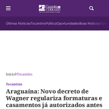
Últimas Notícias
Tocantins
Política
Oportunidades
Boas Notícias
Turis
Início
Tocantins
Tocantins
Araguaína: Novo decreto de
Wagner regulariza formaturas e
casamentos já autorizados antes