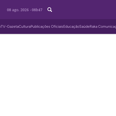
08 ago. 2026
-
08h47
o
TV-Gazeta
Cultura
Publicações Oficiais
Educação
Saúde
Raka Comunica