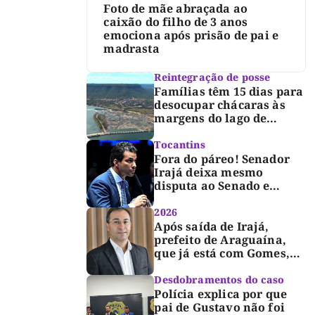
Foto de mãe abraçada ao
caixão do filho de 3 anos
emociona após prisão de pai e
madrasta
Reintegração de posse
Famílias têm 15 dias para
desocupar chácaras às
margens do lago de
Lajeado, determina
Justiça
Tocantins
Fora do páreo! Senador
Irajá deixa mesmo
disputa ao Senado e
desabafa: “Saio deste
processo de cabeça
2026
erguida, com gratidão e
Após saída de Irajá,
respeito”
prefeito de Araguaína,
que já está com Gomes,
entra também na
campanha de Dimas e
Desdobramentos do caso
fará anúncio oficial
Polícia explica por que
pai de Gustavo não foi