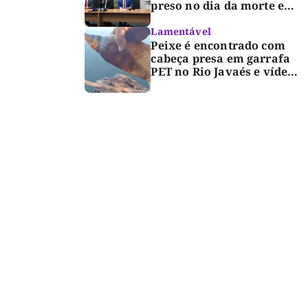
preso no dia da morte e
detalha avanço da
investigação
Lamentável
Peixe é encontrado com
cabeça presa em garrafa
PET no Rio Javaés e vídeo
alerta para impacto do
lixo nos rios