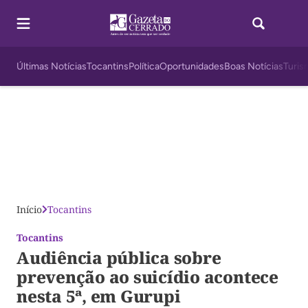
Últimas Notícias
Tocantins
Política
Oportunidades
Boas Notícias
Turis
Início
Tocantins
Tocantins
Audiência pública sobre
prevenção ao suicídio acontece
nesta 5ª, em Gurupi