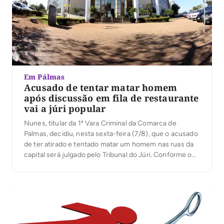
Em Pálmas
Acusado de tentar matar homem
após discussão em fila de restaurante
vai a júri popular
Nunes, titular da 1ª Vara Criminal da Comarca de
Palmas, decidiu, nesta sexta-feira (7/8), que o acusado
de ter atirado e tentado matar um homem nas ruas da
capital será julgado pelo Tribunal do Júri. Conforme o
processo, o crime aconteceu na manhã de 21 de
janeiro deste ano, na Quadra 101 Norte, na capital, […]