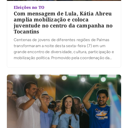
Eleições no TO
Com mensagem de Lula, Kátia Abreu
amplia mobilização e coloca
juventude no centro da campanha no
Tocantins
Centenas de jovens de diferentes regiões de Palmas
transformaram a noite desta sexta-feira (7) em um
grande encontro de diversidade, cultura, participação e
mobilização política. Promovido pela coordenação da
campanha do presidente Luiz Inácio Lula da Silva no
Tocantins, sob a liderança da ex-senadora Kátia Abreu,
o evento reuniu jovens de Palmas em torno de […]