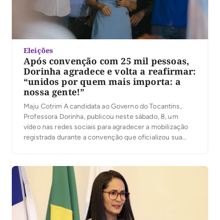
Eleições
Após convenção com 25 mil pessoas,
Dorinha agradece e volta a reafirmar:
“unidos por quem mais importa: a
nossa gente!”
Maju Cotrim A candidata ao Governo do Tocantins,
Professora Dorinha, publicou neste sábado, 8, um
vídeo nas redes sociais para agradecer a mobilização
registrada durante a convenção que oficializou sua
candidatura. Segundo a organização, mais de 25 mil
pessoas participaram do evento. No vídeo, Dorinha
destacou a presença das caravanas, lideranças e
apoiadores que participaram […]