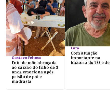
Luto
Com atuação
importante na
Gustavo Feitosa
história do TO e de
Foto de mãe abraçada
Palmas, morre Isra
ao caixão do filho de 3
Siqueira; Palmas
anos emociona após
decreta luto oficia
prisão de pai e
três dias
madrasta