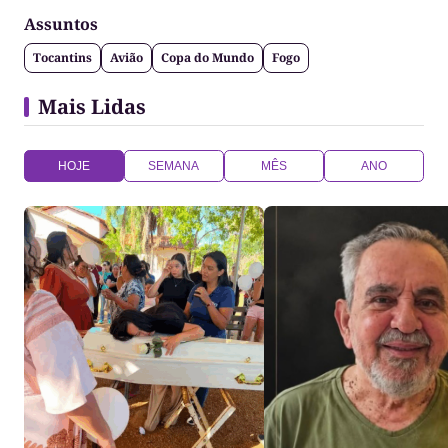
Assuntos
Tocantins
Avião
Copa do Mundo
Fogo
Mais Lidas
HOJE
SEMANA
MÊS
ANO