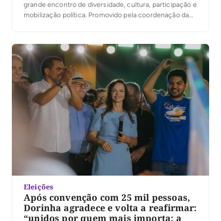
grande encontro de diversidade, cultura, participação e
mobilização política. Promovido pela coordenação da
campanha do presidente Luiz Inácio Lula da Silva no
Tocantins, sob a liderança da ex-senadora Kátia Abreu,
o evento reuniu jovens de Palmas em torno de […]
Eleições
Após convenção com 25 mil pessoas,
Dorinha agradece e volta a reafirmar:
“unidos por quem mais importa: a