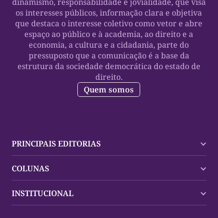
dinamismo, responsabilidade e jovialidade, que visa
os interesses públicos, informação clara e objetiva
que destaca o interesse coletivo como vetor e abre
espaço ao público e à academia, ao direito e a
economia, a cultura e a cidadania, parte do
pressuposto que a comunicação é a base da
estrutura da sociedade democrática do estado de
direito.
Quem somos
PRINCIPAIS EDITORIAS
Últimas Notícias
COLUNAS
Palmas
Tocantins
Trocando em Miúdos
INSTITUCIONAL
Mundo
Policial
Política
Cultura Dinâmica
Midia Kit