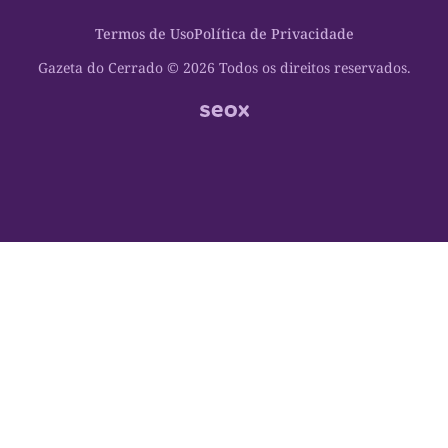
Polícia
Saudabilidade
Contato
Termos de Uso
Política de Privacidade
Oportunidades
Planeta Vivo
Sobre
Cultura
Espaço Cidadania
Gazeta do Cerrado © 2026 Todos os direitos reservados.
Saúde
Turistando Gazeta
Educação
Nosso Direito
Turismo