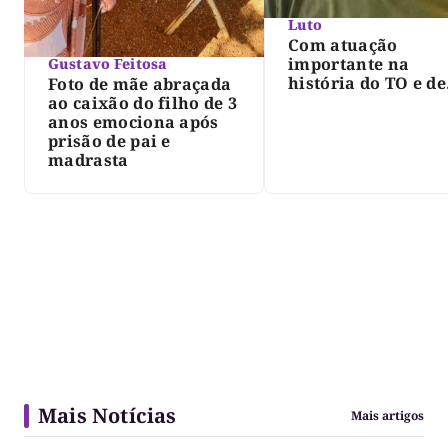
Luto
Com atuação
importante na
Gustavo Feitosa
história do TO e de
Foto de mãe abraçada
Palmas, morre Isra
ao caixão do filho de 3
Siqueira; Palmas
anos emociona após
decreta luto oficia
prisão de pai e
três dias
madrasta
Mais Notícias
Mais artigos