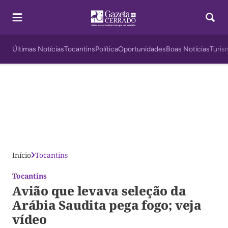
Últimas Notícias
Tocantins
Política
Oportunidades
Boas Notícias
Turis
Início
Tocantins
Tocantins
Avião que levava seleção da
Arábia Saudita pega fogo; veja
vídeo