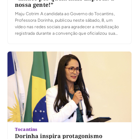
nossa gente!”
Maju Cotrim A candidata ao Governo do Tocantins,
Professora Dorinha, publicou neste sábado, 8, um
vídeo nas redes sociais para agradecer a mobilização
registrada durante a convenção que oficializou sua
candidatura. Segundo a organização, mais de 25 mil
pessoas participaram do evento. No vídeo, Dorinha
destacou a presença das caravanas, lideranças e
apoiadores que participaram […]
Tocantins
Dorinha inspira protagonismo