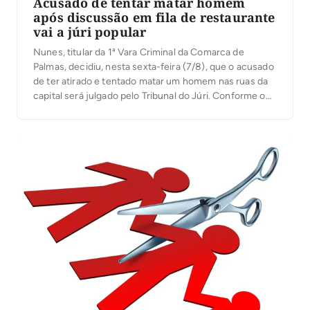
Acusado de tentar matar homem
após discussão em fila de restaurante
vai a júri popular
Nunes, titular da 1ª Vara Criminal da Comarca de
Palmas, decidiu, nesta sexta-feira (7/8), que o acusado
de ter atirado e tentado matar um homem nas ruas da
capital será julgado pelo Tribunal do Júri. Conforme o
processo, o crime aconteceu na manhã de 21 de
janeiro deste ano, na Quadra 101 Norte, na capital, […]